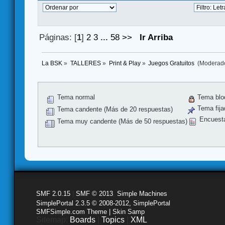
Páginas: [
1
]
2
3
...
58
>>
Ir Arriba
La BSK
»
TALLERES
»
Print & Play
»
Juegos Gratuitos 
(Moderad
Tema normal
Tema blo
Tema fija
Tema candente (Más de 20 respuestas)
Encuest
Tema muy candente (Más de 50 respuestas)
SMF 2.0.15
|
SMF © 2013
,
Simple Machines
SimplePortal 2.3.5 © 2008-2012, SimplePortal
SMFSimple.com Theme | Skin Samp
Sitemap:
Boards
|
Topics
|
XML