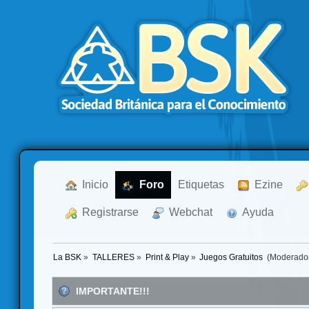
  Inicio
  Foro
Etiquetas
  Ezine
  Registrarse
  Webchat
  Ayuda
La BSK
»
TALLERES
»
Print & Play
»
Juegos Gratuitos 
(Moderado
IMPORTANTE!!!