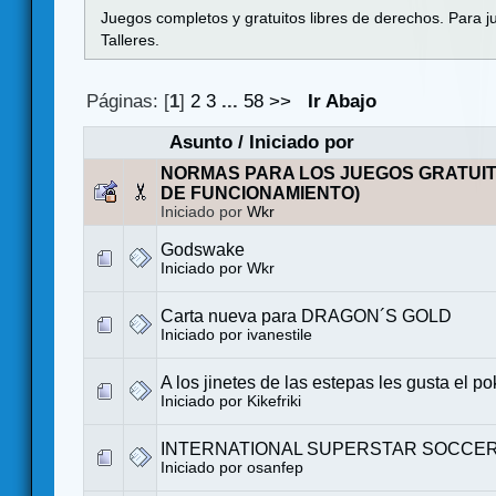
Juegos completos y gratuitos libres de derechos. Para j
Talleres.
Páginas: [
1
]
2
3
...
58
>>
Ir Abajo
Asunto
/
Iniciado por
NORMAS PARA LOS JUEGOS GRATUI
DE FUNCIONAMIENTO)
Iniciado por
Wkr
Godswake
Iniciado por
Wkr
Carta nueva para DRAGON´S GOLD
Iniciado por ivanestile
A los jinetes de las estepas les gusta el po
Iniciado por Kikefriki
INTERNATIONAL SUPERSTAR SOCCER 
Iniciado por
osanfep