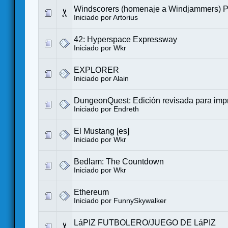
Windscorers (homenaje a Windjammers) P
Iniciado por
Artorius
42: Hyperspace Expressway
Iniciado por
Wkr
EXPLORER
Iniciado por Alain
DungeonQuest: Edición revisada para impr
Iniciado por
Endreth
El Mustang [es]
Iniciado por
Wkr
Bedlam: The Countdown
Iniciado por
Wkr
Ethereum
Iniciado por FunnySkywalker
LáPIZ FUTBOLERO/JUEGO DE LáPIZ