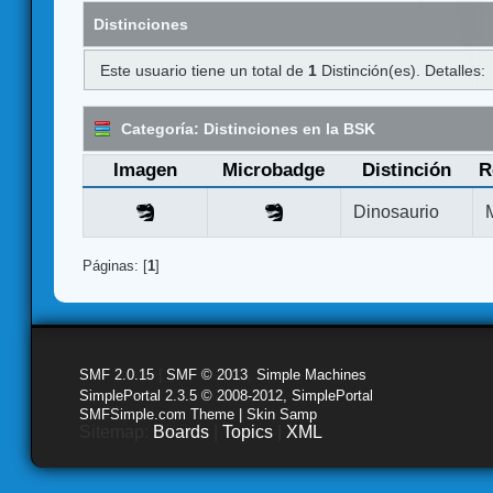
Distinciones
Este usuario tiene un total de
1
Distinción(es). Detalles:
Categoría: Distinciones en la BSK
Imagen
Microbadge
Distinción
R
Dinosaurio
Páginas: [
1
]
SMF 2.0.15
|
SMF © 2013
,
Simple Machines
SimplePortal 2.3.5 © 2008-2012, SimplePortal
SMFSimple.com Theme | Skin Samp
Sitemap:
Boards
|
Topics
|
XML