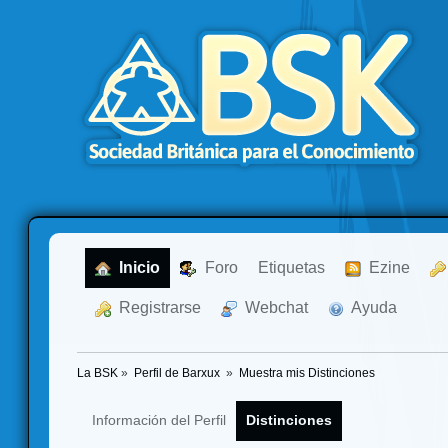
  Inicio
  Foro
Etiquetas
  Ezine
  Registrarse
  Webchat
  Ayuda
La BSK
»
Perfil de Barxux 
»
Muestra mis Distinciones
Información del Perfil
Distinciones