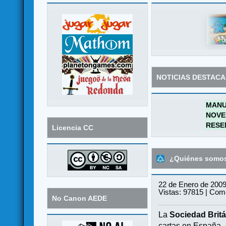
NOTICIAS DESTAC
MANU
NOVE
RESE
Licencia CC
¿Quiénes somo
22 de Enero de 2009
Vistas: 97815 | Come
No Canon AEDE
La
Sociedad Britá
cartas en España.