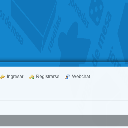
  Ingresar
  Registrarse
  Webchat