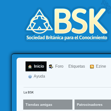
  Inicio
  Foro
Etiquetas
  Ezine
  Ayuda
La BSK
Tiendas amigas
Patrocinadores