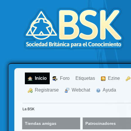
  Inicio
  Foro
Etiquetas
  Ezine
  Registrarse
  Webchat
  Ayuda
La BSK
Tiendas amigas
Patrocinadores