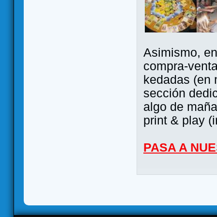
Asimismo, ent
compra-venta
kedadas (en 
sección dedi
algo de maña 
print & play (
PASA A NU