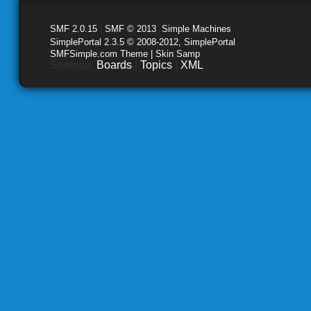
SMF 2.0.15
|
SMF © 2013
,
Simple Machines
SimplePortal 2.3.5 © 2008-2012, SimplePortal
SMFSimple.com Theme | Skin Samp
Sitemap:
Boards
|
Topics
|
XML