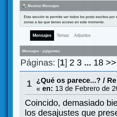
Mostrar Mensajes
Esta sección te permite ver todos los posts escritos por
zonas a las que tienes acceso en este momento.
Mensajes
Temas
Adjuntos
Mensajes - jujigomez
Páginas: [
1
]
2
3
...
18
>>
¿Qué os parece...?
/
Re
1
«
en:
13 de Febrero de 2
Coincido, demasiado bie
los desajustes que pres