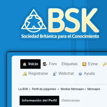
  Inicio
  Foro
Etiquetas
  Ezine
  Registrarse
  Webchat
  Ayuda
La BSK
»
Perfil de jujigomez 
»
Mostrar Mensajes
»
Mensajes
Información del Perfil
Distinciones