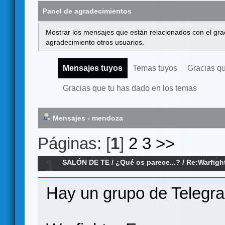
Panel de agradecimientos
Mostrar los mensajes que están relacionados con el gra
agradecimiento otros usuarios.
Mensajes tuyos
Temas tuyos
Gracias q
Gracias que tu has dado en los temas
Mensajes - mendoza
Páginas: [
1
]
2
3
>>
1
SALÓN DE TE
/
¿Qué os parece...?
/
Re:Warfigh
Hay un grupo de Telegram