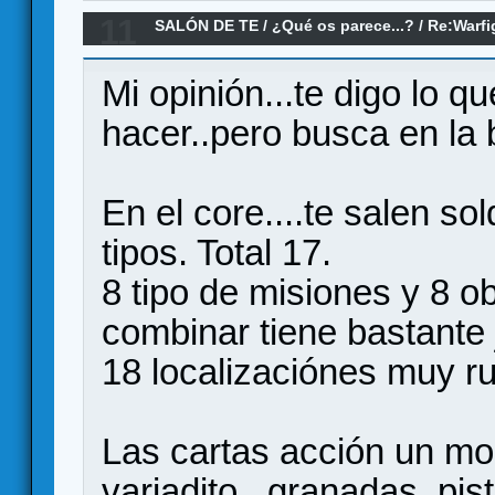
11
SALÓN DE TE
/
¿Qué os parece...?
/
Re:Warfi
Mi opinión...te digo lo 
hacer..pero busca en la b
En el core....te salen s
tipos. Total 17.
8 tipo de misiones y 8 
combinar tiene bastante 
18 localizaciónes muy r
Las cartas acción un mog
variadito...granadas, pi