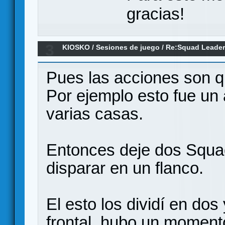
gracias!
3
KIOSKO
/
Sesiones de juego
/
Re:Squad Leader 
Pues las acciones son q
Por ejemplo esto fue un
varias casas.
Entonces deje dos Squad
disparar en un flanco.
El esto los dividí en dos
frontal, hubo un moment