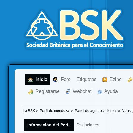
  Inicio
  Foro
Etiquetas
  Ezine
  Registrarse
  Webchat
  Ayuda
La BSK
»
Perfil de mendoza 
»
Panel de agradecimientos
»
Mensaj
Información del Perfil
Distinciones