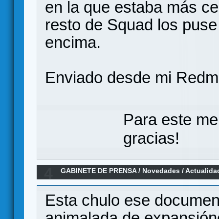
en la que estaba más cer
resto de Squad los puse 
encima.
Enviado desde mi Redmi
Para este me
gracias!
4
GABINETE DE PRENSA
/
Novedades / Actualida
Warfighter en español
Esta chulo ese documen
animalada de expansióne