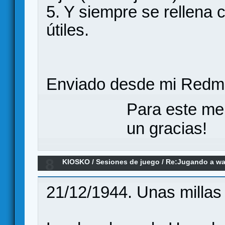
5. Y siempre se rellena
útiles.
Enviado desde mi Redmi
Para este me
un gracias!
8
KIOSKO
/
Sesiones de juego
/
Re:Jugando a wa
21/12/1944. Unas millas a