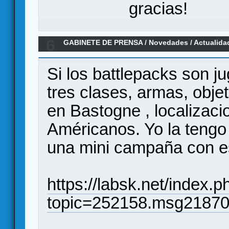
gracias!
6
GABINETE DE PRENSA
/
Novedades / Actualida
Warfighter en español
Si los battlepacks son j
tres clases, armas, obj
en Bastogne , localizac
Américanos. Yo la tengo
una mini campaña con e
https://labsk.net/index.p
topic=252158.msg2187