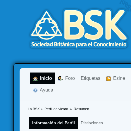
  Inicio
  Foro
Etiquetas
  Ezine
  Ayuda
La BSK
»
Perfil de vicoro 
»
Resumen
Información del Perfil
Distinciones