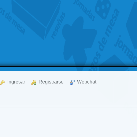
  Ingresar
  Registrarse
  Webchat