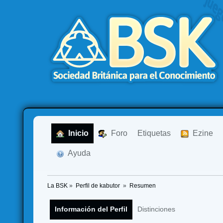
  Inicio
  Foro
Etiquetas
  Ezine
  Ayuda
La BSK
»
Perfil de kabutor 
»
Resumen
Información del Perfil
Distinciones