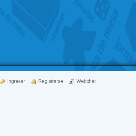
  Ingresar
  Registrarse
  Webchat