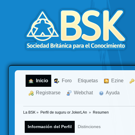
  Inicio
  Foro
Etiquetas
  Ezine
  Registrarse
  Webchat
  Ayuda
La BSK
»
Perfil de suguru or JokerLAn 
»
Resumen
Información del Perfil
Distinciones