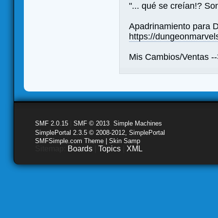
"... qué se creían!? So
Apadrinamiento para D
https://dungeonmarve
Mis Cambios/Ventas -
SMF 2.0.15
|
SMF © 2013
,
Simple Machines
SimplePortal 2.3.5 © 2008-2012, SimplePortal
SMFSimple.com Theme | Skin Samp
Sitemap:
Boards
|
Topics
|
XML