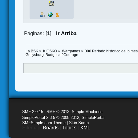
Páginas: [
1
]
Ir Arriba
La BSK
»
KIOSKO
»
Wargames
»
006 Periodo historico del bime
Gettysburg: Badges of Courage
SMF 2.0.15
|
SMF © 2013
,
Simple Machines
SimplePortal 2.3.5 © 2008-2012, SimplePortal
SMFSimple.com Theme | Skin Samp
Sitemap:
Boards
|
Topics
|
XML