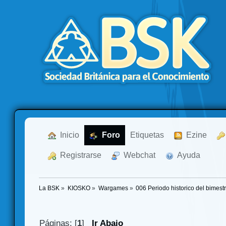
  Inicio
  Foro
Etiquetas
  Ezine
  Registrarse
  Webchat
  Ayuda
La BSK
»
KIOSKO
»
Wargames
»
006 Periodo historico del bimest
Páginas: [
1
]
Ir Abajo