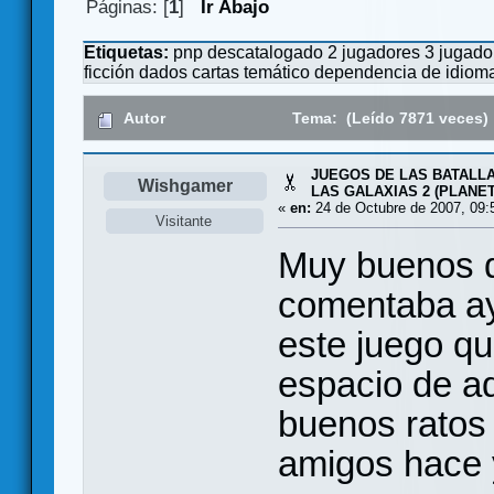
Páginas: [
1
]
Ir Abajo
Etiquetas:
pnp
descatalogado
2 jugadores
3 jugado
ficción
dados
cartas
temático
dependencia de idiom
Autor
Tema: (Leído 7871 veces)
JUEGOS DE LAS BATALLA
Wishgamer
LAS GALAXIAS 2 (PLANE
«
en:
24 de Octubre de 2007, 09:
Visitante
Muy buenos d
comentaba aye
este juego qu
espacio de aq
buenos ratos 
amigos hace