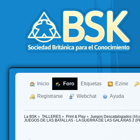
  Inicio
  Foro
Etiquetas
  Ezine
  Registrarse
  Webchat
  Ayuda
La BSK
»
TALLERES
»
Print & Play
»
Juegos Descatalogados
(Mod
JUEGOS DE LAS BATALLAS - LA GUERRA DE LAS GALAXIAS 2 (