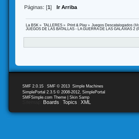
Páginas: [
1
]
Ir Arriba
La BSK
»
TALLERES
»
Print & Play
»
Juegos Descatalogados
(Mo
JUEGOS DE LAS BATALLAS - LA GUERRA DE LAS GALAXIAS 2 
SMF 2.0.15
|
SMF © 2013
,
Simple Machines
SimplePortal 2.3.5 © 2008-2012, SimplePortal
SMFSimple.com Theme | Skin Samp
Sitemap:
Boards
|
Topics
|
XML