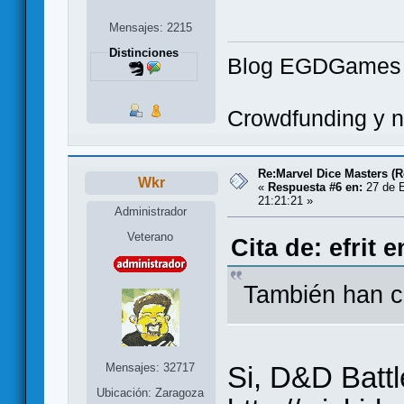
Mensajes: 2215
Distinciones
Blog EGDGames
Crowdfunding y no
Re:Marvel Dice Masters (
Wkr
«
Respuesta #6 en:
27 de E
21:21:21 »
Administrador
Veterano
Cita de: efrit 
También han c
Si, D&D Battl
Mensajes: 32717
Ubicación: Zaragoza