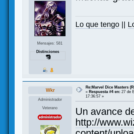
Lo que tengo
||
L
Mensajes: 581
Distinciones
Re:Marvel Dice Masters (
Wkr
«
Respuesta #4 en:
27 de E
17:36:57 »
Administrador
Veterano
Un avance de
http://www.w
content/upl