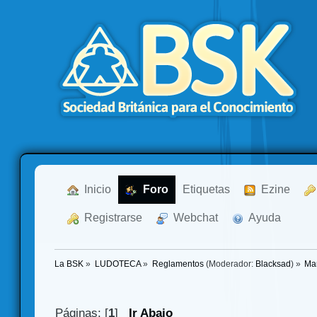
  Inicio
  Foro
Etiquetas
  Ezine
  Registrarse
  Webchat
  Ayuda
La BSK
»
LUDOTECA
»
Reglamentos
(Moderador:
Blacksad
) »
Mar
Páginas: [
1
]
Ir Abajo