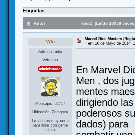
Etiquetas:
Autor
Tema: (Leído 13358 veces
Marvel Dice Masters (Regl
Wkr
«
en:
16 de Mayo de 2014, 1
Administrador
Veterano
En Marvel Di
Men , dos jug
mentes maes
dirigiendo la
Mensajes: 32717
poderosos su
Ubicación: Zaragoza
dados) para
La vida es muy corta
para lidiar con gente
idiota
combatir uno 