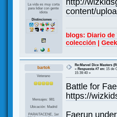
http://wizki
La vida es muy corta
content/uplo
para lidiar con gente
idiota
Distinciones
blogs:
Diario d
colección
|
Geek
Re:Marvel Dice Masters (
bartok
«
Respuesta #7 en:
15 de O
15:39:40 »
Veterano
Battle for Fa
https://wizk
Mensajes: 981
Ubicación: Madrid
Faerun under
PARAITACENE, 1er