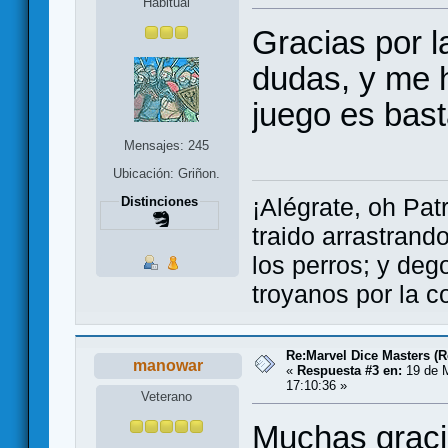
Habitual
Gracias por l
dudas, y me 
juego es bast
Mensajes: 245
Ubicación: Griñon.
¡Alégrate, oh Pat
Distinciones
traido arrastrand
los perros; y dego
troyanos por la c
Re:Marvel Dice Masters (
manowar
«
Respuesta #3 en:
19 de 
17:10:36 »
Veterano
Muchas gracia