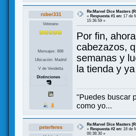
Re:Marvel Dice Masters (
rober331
«
Respuesta #1 en:
17 de 
15:36:59 »
Veterano
Por fin, ahor
cabezazos, q
Mensajes: 898
semanas y lu
Ubicación: Madrid
la tienda y 
V de Vendetta
Distinciones
"Puedes buscar po
como yo...
Re:Marvel Dice Masters (
peterferes
«
Respuesta #2 en:
18 de 
00:38:30 »