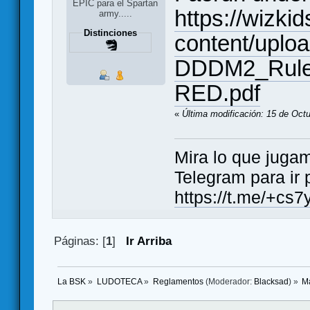
EPIC para el Spartan
https://wizki
army.....
Distinciones
content/uploa
DDDM2_Rule
RED.pdf
«
Última modificación: 15 de Octu
Mira lo que jugamos..
Telegram para ir 
https://t.me/+
Páginas: [
1
]
Ir Arriba
La BSK
»
LUDOTECA
»
Reglamentos
(Moderador:
Blacksad
) »
M