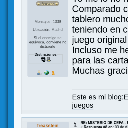
Comparado con
tablero much
Mensajes: 1039
teniendo en 
Ubicación: Madrid
juego origin
Si el enemigo se
equivoca, conviene no
distraerle
Incluso me h
Distinciones
para las car
Muchas gracia
Este es mi blog:
E
juegos
RE: MISTERIO DE CEFA - 
freakstein
«
Respuesta #8 en:
03 de Ab