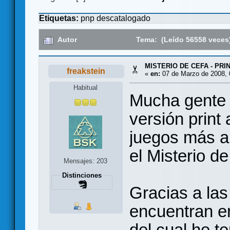
Etiquetas:
pnp
descatalogado
Autor
Tema: (Leído 56558 veces
MISTERIO DE CEFA - PRI
freakstein
«
en:
07 de Marzo de 2008, 
Habitual
Mucha gente
versión print
juegos más añ
el Misterio d
Mensajes: 203
Distinciones
Gracias a las
encuentran en
del cual he t