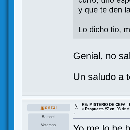
y que te den l
Lo dicho tio, 
Genial, no sa
Un saludo a 
RE: MISTERIO DE CEFA - 
jgonzal
«
Respuesta #7 en:
03 de Ab
»
Baronet
Veterano
Yo me lo he 