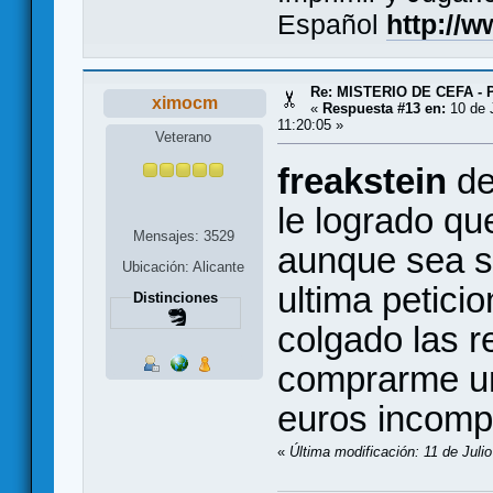
Español
http://
Re: MISTERIO DE CEFA - 
ximocm
«
Respuesta #13 en:
10 de J
11:20:05 »
Veterano
freakstein
de
le logrado qu
Mensajes: 3529
aunque sea s
Ubicación: Alicante
ultima peticio
Distinciones
colgado las r
comprarme un
euros incompl
«
Última modificación: 11 de Juli