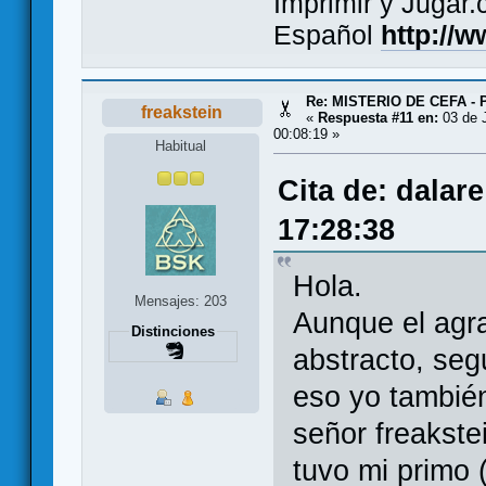
Imprimir y Jugar
Español
http://
Re: MISTERIO DE CEFA - 
freakstein
«
Respuesta #11 en:
03 de J
00:08:19 »
Habitual
Cita de: dalar
17:28:38
Hola.
Mensajes: 203
Aunque el agra
Distinciones
abstracto, seg
eso yo tambié
señor freakste
tuvo mi primo 