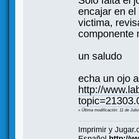
Solo falta el 
encajar en el 
victima, revis
componente 
un saludo
echa un ojo a 
http://www.la
topic=21303.
«
Última modificación: 11 de Juli
Imprimir y Jugar
Español
http://