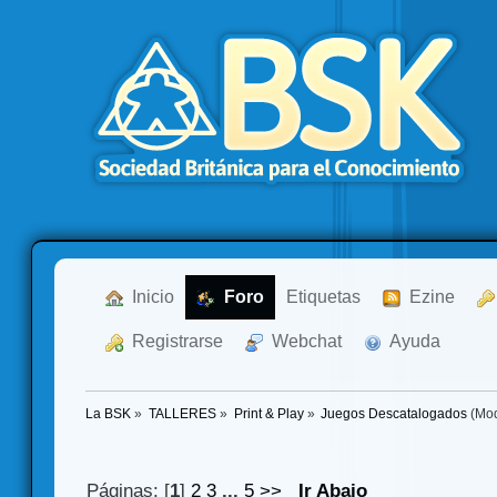
  Inicio
  Foro
Etiquetas
  Ezine
  Registrarse
  Webchat
  Ayuda
La BSK
»
TALLERES
»
Print & Play
»
Juegos Descatalogados
(Mod
Páginas: [
1
]
2
3
...
5
>>
Ir Abajo