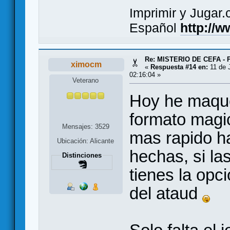
Imprimir y Jugar
Español
http://
Re: MISTERIO DE CEFA - 
ximocm
«
Respuesta #14 en:
11 de J
02:16:04 »
Veterano
Hoy he maque
formato magi
Mensajes: 3529
mas rapido ha
Ubicación: Alicante
hechas, si la
Distinciones
tienes la opc
del ataud