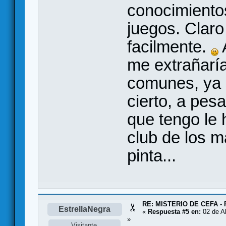
conocimiento
juegos. Claro
facilmente.
me extrañarí
comunes, ya
cierto, a pes
que tengo le 
club de los 
pinta...
RE: MISTERIO DE CEFA - 
EstrellaNegra
«
Respuesta #5 en:
02 de Ab
»
Visitante