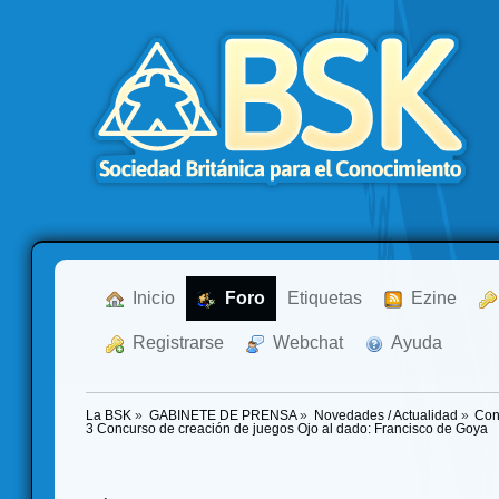
  Inicio
  Foro
Etiquetas
  Ezine
  Registrarse
  Webchat
  Ayuda
La BSK
»
GABINETE DE PRENSA
»
Novedades / Actualidad
»
Con
3 Concurso de creación de juegos Ojo al dado: Francisco de Goya 