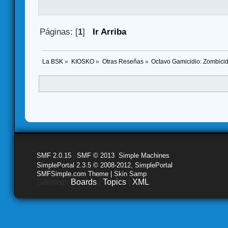
Páginas: [
1
]
Ir Arriba
La BSK
»
KIOSKO
»
Otras Reseñas
»
Octavo Gamicidio: Zombicid
SMF 2.0.15
|
SMF © 2013
,
Simple Machines
SimplePortal 2.3.5 © 2008-2012, SimplePortal
SMFSimple.com Theme | Skin Samp
Sitemap:
Boards
|
Topics
|
XML