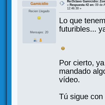
Re:Octavo Gamicidio: Zom
Gamicidio
«
Respuesta #2 en:
09 de A
12:46:30 »
Recien Llegado
Lo que tenemo
futuribles... 
Mensajes: 20
Por cierto, ya
mandado algo
vídeo.
Tú sigue con