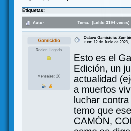
Etiquetas:
Autor
Tema: (Leído 3194 veces)
Octavo Gamicidio: Zombic
Gamicidio
«
en:
12 de Junio de 2023, 
Recien Llegado
Esto es el Ga
Edición, un j
actualidad (e
Mensajes: 20
a muertos viv
luchar contr
temo que ese
CAMÓN, CO