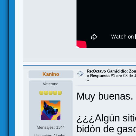
Re:Octavo Gamicidio: Zom
Kanino
«
Respuesta #1 en:
03 de J
»
Veterano
Muy buenas.
¿¿¿Algún sit
bidón de gas
Mensajes: 1344
Ubicación: Aluche -