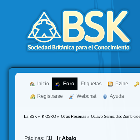
  Inicio
  Foro
Etiquetas
  Ezine
  Registrarse
  Webchat
  Ayuda
La BSK
»
KIOSKO
»
Otras Reseñas
»
Octavo Gamicidio: Zombicide
Páginas: [
1
]
Ir Abajo