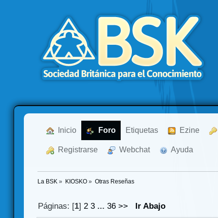
  Inicio
  Foro
Etiquetas
  Ezine
  Registrarse
  Webchat
  Ayuda
La BSK
»
KIOSKO
»
Otras Reseñas
Páginas: [
1
]
2
3
...
36
>>
Ir Abajo