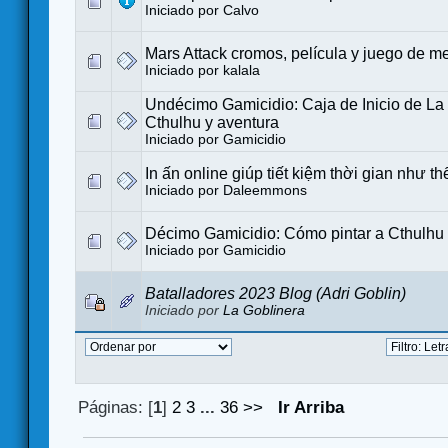
Iniciado por
Calvo
Mars Attack cromos, película y juego de m
Iniciado por
kalala
Undécimo Gamicidio: Caja de Inicio de L
Cthulhu y aventura
Iniciado por
Gamicidio
In ấn online giúp tiết kiệm thời gian như t
Iniciado por
Daleemmons
Décimo Gamicidio: Cómo pintar a Cthulhu
Iniciado por
Gamicidio
Batalladores 2023 Blog (Adri Goblin)
Iniciado por
La Goblinera
Páginas: [
1
]
2
3
...
36
>>
Ir Arriba