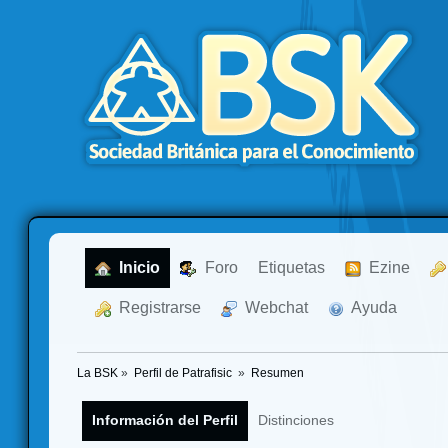
  Inicio
  Foro
Etiquetas
  Ezine
  Registrarse
  Webchat
  Ayuda
La BSK
»
Perfil de Patrafisic 
»
Resumen
Información del Perfil
Distinciones