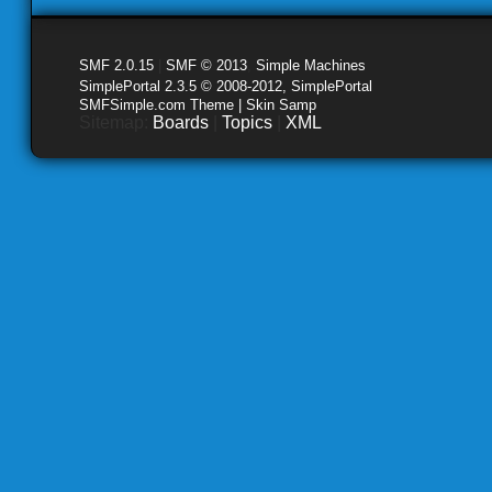
SMF 2.0.15
|
SMF © 2013
,
Simple Machines
SimplePortal 2.3.5 © 2008-2012, SimplePortal
SMFSimple.com Theme | Skin Samp
Sitemap:
Boards
|
Topics
|
XML