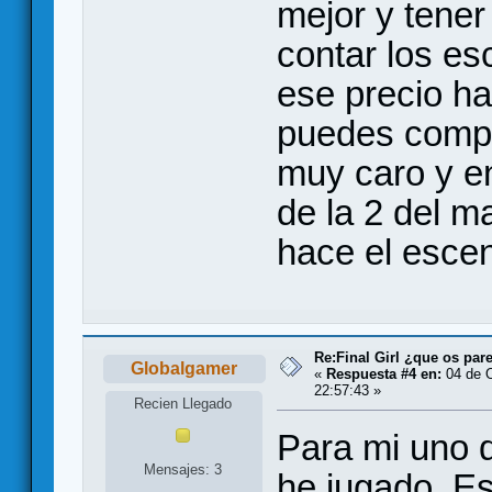
mejor y tener
contar los es
ese precio ha
puedes compr
muy caro y e
de la 2 del m
hace el escen
Re:Final Girl ¿que os par
Globalgamer
«
Respuesta #4 en:
04 de O
22:57:43 »
Recien Llegado
Para mi uno d
Mensajes: 3
he jugado. E