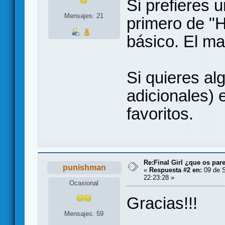
Si prefieres u
Mensajes: 21
primero de "
básico. El m
Si quieres al
adicionales) 
favoritos.
Re:Final Girl ¿que os par
punishman
«
Respuesta #2 en:
09 de S
22:23:28 »
Ocasional
Gracias!!!
Mensajes: 59