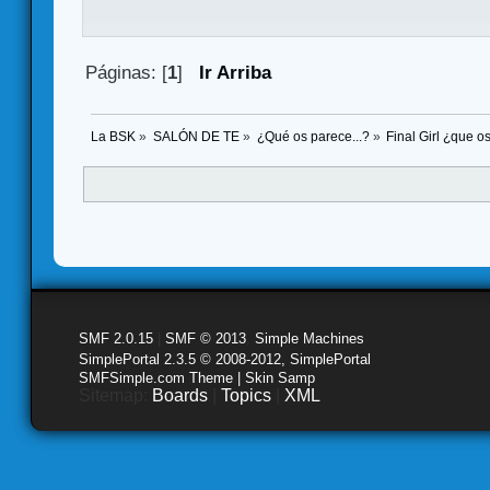
Páginas: [
1
]
Ir Arriba
La BSK
»
SALÓN DE TE
»
¿Qué os parece...?
»
Final Girl ¿que o
SMF 2.0.15
|
SMF © 2013
,
Simple Machines
SimplePortal 2.3.5 © 2008-2012, SimplePortal
SMFSimple.com Theme | Skin Samp
Sitemap:
Boards
|
Topics
|
XML