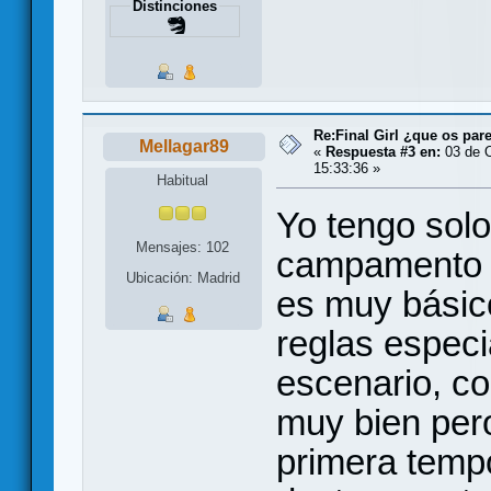
Distinciones
Re:Final Girl ¿que os par
Mellagar89
«
Respuesta #3 en:
03 de O
15:33:36 »
Habitual
Yo tengo solo
Mensajes: 102
campamento ,
Ubicación: Madrid
es muy básic
reglas especi
escenario, c
muy bien pero
primera temp