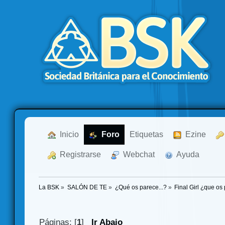
  Inicio
  Foro
Etiquetas
  Ezine
  Registrarse
  Webchat
  Ayuda
La BSK
»
SALÓN DE TE
»
¿Qué os parece...?
»
Final Girl ¿que os
Páginas: [
1
]
Ir Abajo