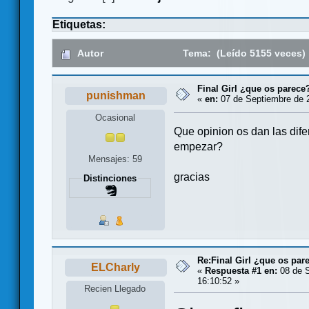
Etiquetas:
Autor
Tema: (Leído 5155 veces)
Final Girl ¿que os parece
punishman
«
en:
07 de Septiembre de 2
Ocasional
Que opinion os dan las dife
empezar?
Mensajes: 59
gracias
Distinciones
Re:Final Girl ¿que os par
ELCharly
«
Respuesta #1 en:
08 de S
16:10:52 »
Recien Llegado