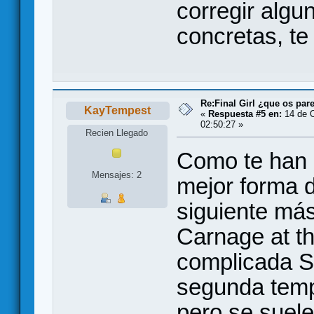
corregir algu
concretas, te
Re:Final Girl ¿que os par
KayTempest
«
Respuesta #5 en:
14 de O
02:50:27 »
Recien Llegado
Como te han 
Mensajes: 2
mejor forma d
siguiente más
Carnage at th
complicada Sl
segunda temp
pero se suele