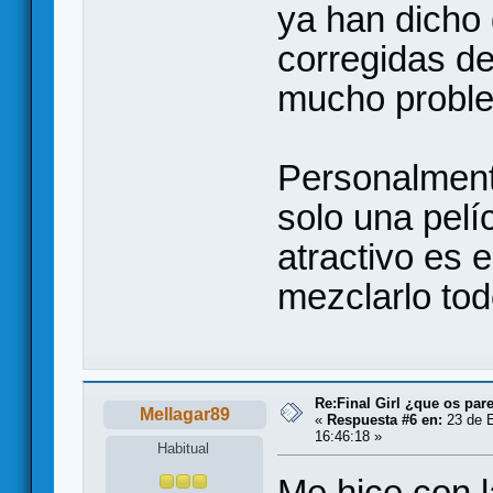
ya han dicho 
corregidas de
mucho probl
Personalment
solo una pelí
atractivo es 
mezclarlo tod
Re:Final Girl ¿que os par
Mellagar89
«
Respuesta #6 en:
23 de E
16:46:18 »
Habitual
Me hice con l