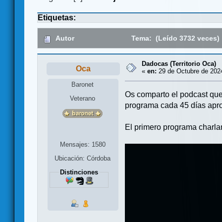
Etiquetas:
Autor
Tema: (Leído 3732 veces)
Dadocas (Territorio Oca)
Oca
«
en:
29 de Octubre de 2024
Baronet
Os comparto el podcast que
Veterano
programa cada 45 días ap
El primero programa charlam
Mensajes: 1580
Ubicación: Córdoba
Distinciones