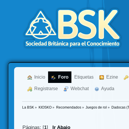
  Inicio
  Foro
Etiquetas
  Ezine
  Registrarse
  Webchat
  Ayuda
La BSK
»
KIOSKO
»
Recomendados
»
Juegos de rol
»
Dadocas (Te
Páginas: [
1
]
Ir Abajo