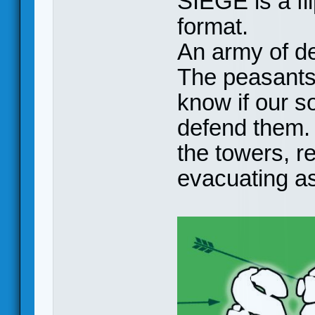
SIEGE is a fli
format.
An army of de
The peasants 
know if our so
defend them. 
the towers, re
evacuating a