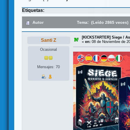
Etiquetas:
Autor
Tema: (Leído 2865 veces)
[KICKSTARTER] Siege / As
Santi Z
«
en:
08 de Noviembre de 20
Ocasional
Mensajes: 70