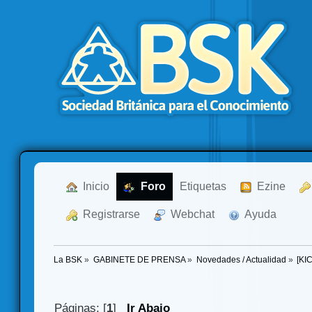
  Inicio
  Foro
Etiquetas
  Ezine
  Registrarse
  Webchat
  Ayuda
La BSK
»
GABINETE DE PRENSA
»
Novedades / Actualidad
»
[KI
Páginas: [
1
]
Ir Abajo