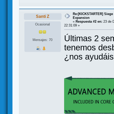
Re:[KICKSTARTER] Siege 
Santi Z
Expansion
«
Respuesta #2 en:
23 de D
Ocasional
22:31:09 »
Últimas 2 se
Mensajes: 70
tenemos desb
¿nos ayudáis