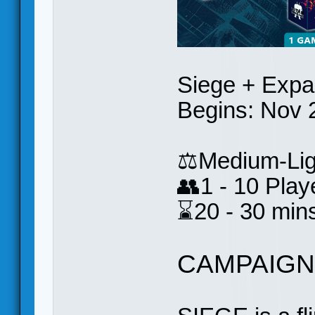
Siege + Expa
Begins: Nov 
⚖️Medium-Lig
👥1 - 10 Play
⌛20 - 30 min
CAMPAIG