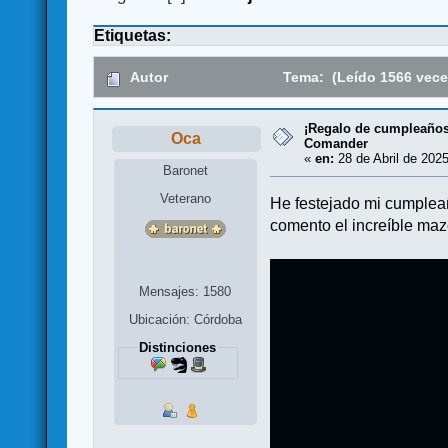
Etiquetas:
Autor
Tema: (Leído 1566 vece
¡Regalo de cumpleaños
Oca
Comander
«
en:
28 de Abril de 2025
Baronet
Veterano
He festejado mi cumplea
comento el increíble ma
Mensajes: 1580
Ubicación: Córdoba
Distinciones