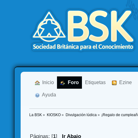
  Inicio
  Foro
Etiquetas
  Ezine
  Ayuda
La BSK
»
KIOSKO
»
Divulgación lúdica
»
¡Regalo de cumpleañ
Páginas: [
1
]
Ir Abajo