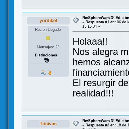
Re:SphereWars 3ª Edición
yordiket
«
Respuesta #1 en:
06 de 
15:15:04 »
Recien Llegado
Holaaa!!
Mensajes: 23
Nos alegra m
Distinciones
hemos alcanz
financiamient
El resurgir 
realidad!!!
Re:SphereWars 3ª Edición
Tricivas
«
Respuesta #2 en:
18 de J