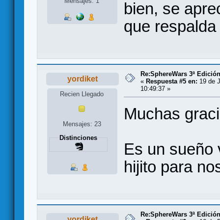
Mensajes: 1
bien, se aprec
que respalda 
Re:SphereWars 3ª Edición
yordiket
«
Respuesta #5 en:
19 de J
10:49:37 »
Recien Llegado
Muchas graci
Mensajes: 23
Distinciones
Es un sueño 
hijito para no
Re:SphereWars 3ª Edició
yordiket