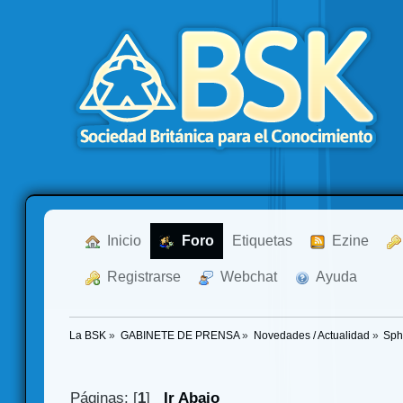
  Inicio
  Foro
Etiquetas
  Ezine
  Registrarse
  Webchat
  Ayuda
La BSK
»
GABINETE DE PRENSA
»
Novedades / Actualidad
»
Sph
Páginas: [
1
]
Ir Abajo