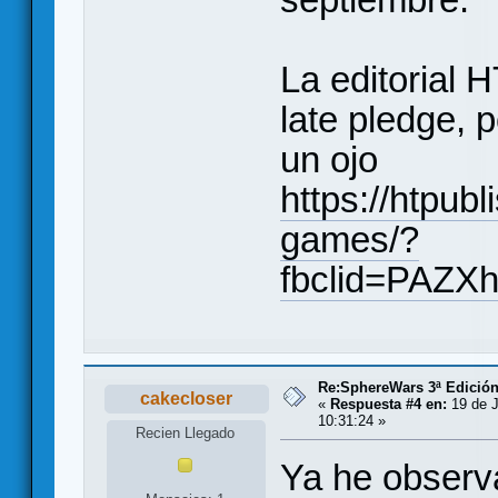
La editorial H
late pledge, p
un ojo
https://htpub
games/?
fbclid=PAZ
Re:SphereWars 3ª Edición
cakecloser
«
Respuesta #4 en:
19 de J
10:31:24 »
Recien Llegado
Ya he observa