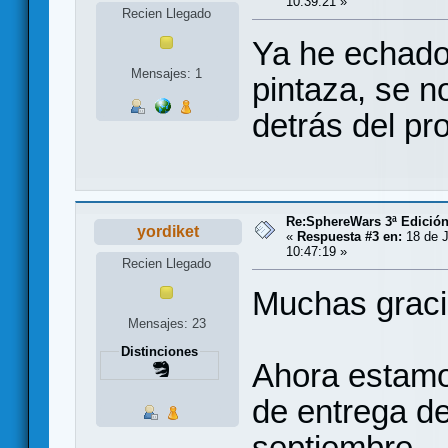
10:39:21 »
Recien Llegado
Ya he echado 
Mensajes: 1
pintaza, se no
detrás del pr
Re:SphereWars 3ª Edición
yordiket
«
Respuesta #3 en:
18 de J
10:47:19 »
Recien Llegado
Muchas graci
Mensajes: 23
Distinciones
Ahora estamo
de entrega de
septiembre.