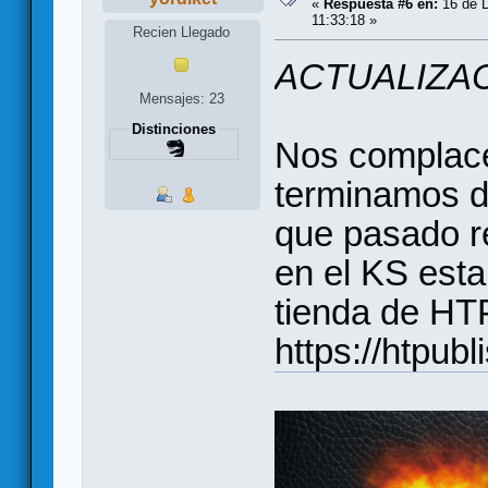
«
Respuesta #6 en:
16 de D
11:33:18 »
Recien Llegado
ACTUALIZAC
Mensajes: 23
Distinciones
Nos complace
terminamos de
que pasado re
en el KS esta
tienda de HT
https://htpub