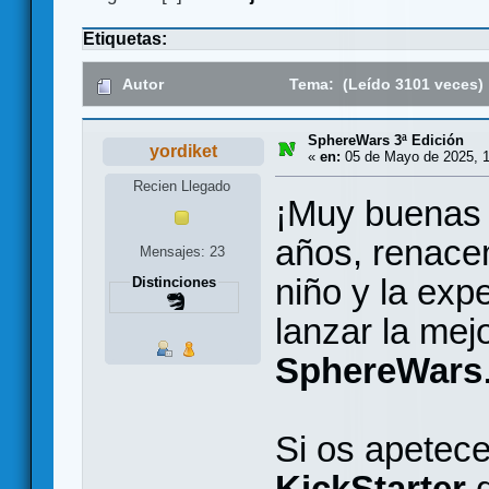
Etiquetas:
Autor
Tema: (Leído 3101 veces)
SphereWars 3ª Edición
yordiket
«
en:
05 de Mayo de 2025, 1
Recien Llegado
¡Muy buenas 
años, renace
Mensajes: 23
niño y la exp
Distinciones
lanzar la mej
SphereWars
Si os apetece
KickStarter
q