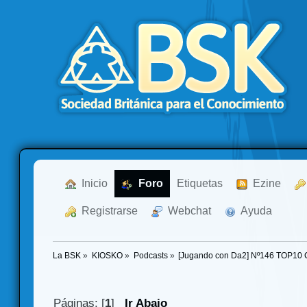
  Inicio
  Foro
Etiquetas
  Ezine
  Registrarse
  Webchat
  Ayuda
La BSK
»
KIOSKO
»
Podcasts
»
[Jugando con Da2] Nº146 TOP10 C
Páginas: [
1
]
Ir Abajo