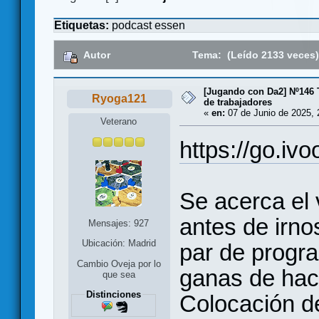
Etiquetas:
podcast
essen
Autor
Tema: (Leído 2133 veces
[Jugando con Da2] Nº146
Ryoga121
de trabajadores
«
en:
07 de Junio de 2025, 
Veterano
https://go.iv
Se acerca el 
antes de irn
Mensajes: 927
Ubicación: Madrid
par de progr
Cambio Oveja por lo
ganas de ha
que sea
Distinciones
Colocación de