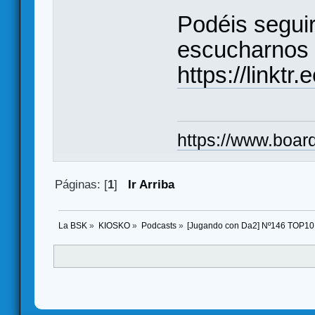
Podéis seguir
escucharnos 
https://linkt
https://www.boar
Páginas: [
1
]
Ir Arriba
La BSK
»
KIOSKO
»
Podcasts
»
[Jugando con Da2] Nº146 TOP10 