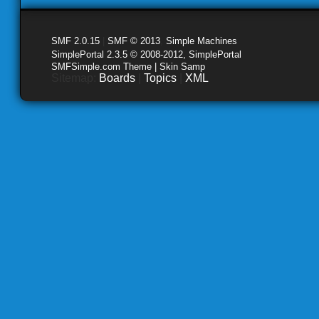
SMF 2.0.15
|
SMF © 2013
,
Simple Machines
SimplePortal 2.3.5 © 2008-2012, SimplePortal
SMFSimple.com Theme | Skin Samp
Sitemap:
Boards
|
Topics
|
XML