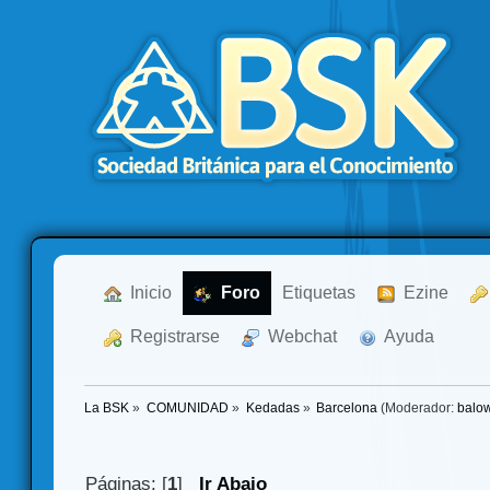
  Inicio
  Foro
Etiquetas
  Ezine
  Registrarse
  Webchat
  Ayuda
La BSK
»
COMUNIDAD
»
Kedadas
»
Barcelona
(Moderador:
balo
Páginas: [
1
]
Ir Abajo