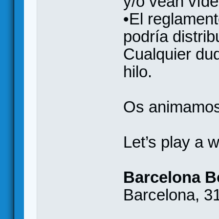
y/o vean víde
•El reglament
podría distribu
Cualquier dud
hilo.
Os animamos a
Let’s play a 
Barcelona 
Barcelona, 31