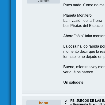
Visitante
Pues nada. Como no me 
Planeta Mortífero
La Invasión de la Tierra
Los Piratas del Espacio
Ahora "sólo" falta montar 
La cosa ha ido rápida por
momento decir que la res
formato lo he dejado en
Bueno, mientras voy mont
ver qué os parece.
Un saludete
RE: JUEGOS DE LAS B
borat
«
Respuesta #6 en:
23 de