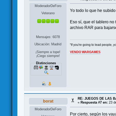
ModeradorDeForo
Yo todo lo que he subido
Veterano
Eso sí, que el tablero n
archivo RAR para bajars
Mensajes: 6078
Ubicación: Madrid
"If you're going to lead people,
¡Siempre a tope!
VENDO WARGAMES
¡Ciego siempre!
Distinciones
RE: JUEGOS DE LAS B
borat
«
Respuesta #7 en:
23 de
ModeradorDeForo
Por cierto, según los va