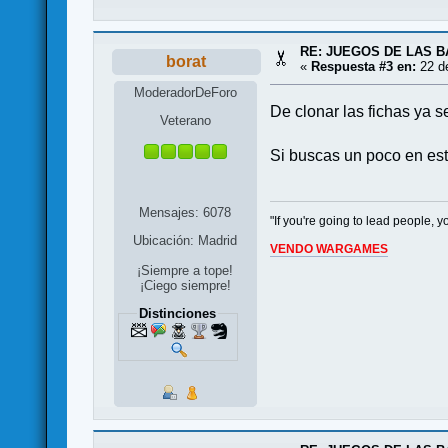
RE: JUEGOS DE LAS B
borat
«
Respuesta #3 en:
22 de
ModeradorDeForo
De clonar las fichas ya s
Veterano
Si buscas un poco en est
Mensajes: 6078
"If you're going to lead people,
Ubicación: Madrid
VENDO WARGAMES
¡Siempre a tope!
¡Ciego siempre!
Distinciones