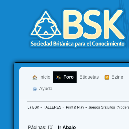
  Inicio
  Foro
Etiquetas
  Ezine
  Ayuda
La BSK
»
TALLERES
»
Print & Play
»
Juegos Gratuitos 
(Moder
Páginas: [
1
]
Ir Abajo