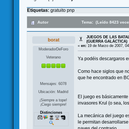
Etiquetas:
gratuito
pnp
Autor
Tema: (Leído 8423 vece
JUEGOS DE LAS BATAL
borat
(GUERRA GALÁCTICA)
«
en:
19 de Marzo de 2007, 04
ModeradorDeForo
Veterano
Ya podéis descargaros 
Como hace siglos que no 
que he encontrado en B
Mensajes: 6078
Ubicación: Madrid
El juego es básicamente 
¡Siempre a tope!
invasores Krul (o sea, lo
¡Ciego siempre!
Distinciones
La mecánica del juego es
le permitan desarrollarse
naves del contrario.