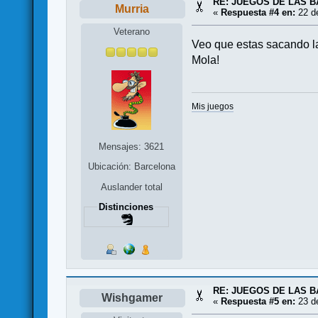
RE: JUEGOS DE LAS B
Murria
«
Respuesta #4 en:
22 de
Veterano
Veo que estas sacando las
Mola!
Mis juegos
Mensajes: 3621
Ubicación: Barcelona
Auslander total
Distinciones
RE: JUEGOS DE LAS B
Wishgamer
«
Respuesta #5 en:
23 de