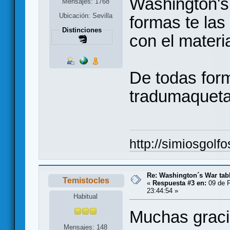
Washington's
Mensajes: 1768
Ubicación: Sevilla
formas te la
Distinciones
con el materia
De todas for
tradumaqueta
http://simiosgolf
Re: Washington´s War tab
Temistocles
«
Respuesta #3 en:
09 de F
23:44:54 »
Habitual
Muchas graci
Mensajes: 148