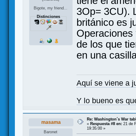
tiene el ame
3Op= 3CU). L
Bigote, my friend...
Distinciones
británico es
Operaciones 
de los que ti
en una casilla
Aquí se viene a j
Y lo bueno es qu
Re: Washington´s War tab
masama
«
Respuesta #8 en:
21 de F
19:35:00 »
Baronet