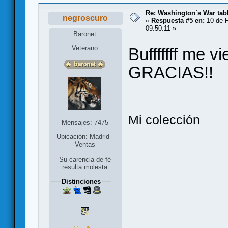
Re: Washington´s War tab
negroscuro
«
Respuesta #5 en:
10 de F
09:50:11 »
Baronet
Veterano
Bufffffff me 
GRACIAS!!
Mi colección
Mensajes: 7475
Ubicación: Madrid -
Ventas
Su carencia de fé
resulta molesta
Distinciones