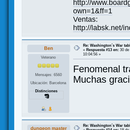
http://www.board
own=1&ff=1
Ventas:
http://labsk.net/
Re: Washington´s War tab
Ben
«
Respuesta #13 en:
30 de 
10:04:56 »
Veterano
Fenomenal t
Mensajes: 6560
Muchas graci
Ubicación: Barcelona
Distinciones
Re: Washington´s War tab
dungeon master
«
Respuesta #14 en:
18 de 