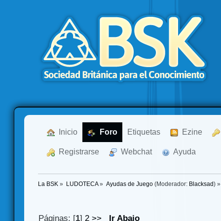
  Inicio
  Foro
Etiquetas
  Ezine
  Registrarse
  Webchat
  Ayuda
La BSK
»
LUDOTECA
»
Ayudas de Juego
(Moderador:
Blacksad
) »
Páginas: [
1
]
2
>>
Ir Abajo