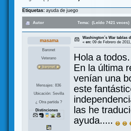
Etiquetas:
ayuda de juego
Autor
Tema: (Leído 7421 veces)
Washington´s War tablas 
masama
«
en:
09 de Febrero de 2011,
Baronet
Hola a todos.
Veterano
En la última r
venían una b
Mensajes: 836
este fantásti
Ubicación: Sevilla
independenci
¿ Otra partida ?
las he traduc
Distinciones
ayuda.....