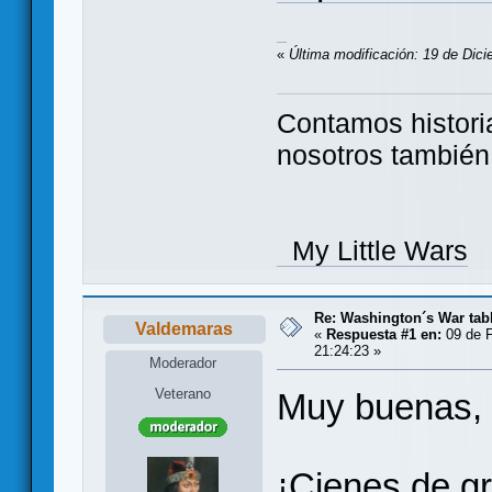
«
Última modificación: 19 de Dic
Contamos histori
nosotros tambié
My Little Wars
Re: Washington´s War tab
Valdemaras
«
Respuesta #1 en:
09 de F
21:24:23 »
Moderador
Veterano
Muy buenas, 
¡Cienes de g