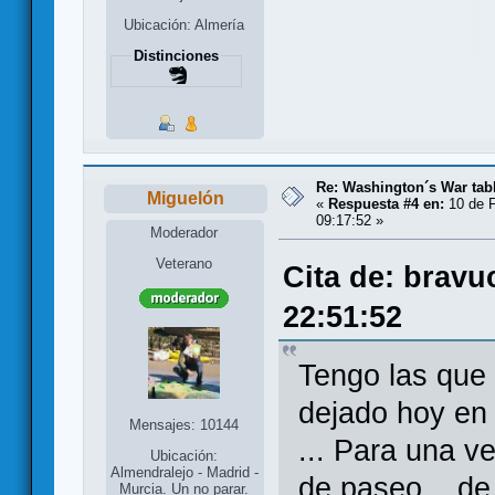
Ubicación: Almería
Distinciones
Re: Washington´s War tab
Miguelón
«
Respuesta #4 en:
10 de F
09:17:52 »
Moderador
Veterano
Cita de: bravu
22:51:52
Tengo las que 
dejado hoy en
Mensajes: 10144
... Para una v
Ubicación:
Almendralejo - Madrid -
de paseo... de
Murcia. Un no parar.