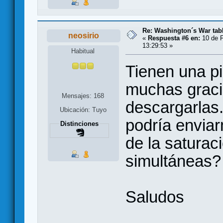
Re: Washington´s War tab
neosirio
«
Respuesta #6 en:
10 de F
13:29:53 »
Habitual
Tienen una p
muchas graci
Mensajes: 168
descargarlas.
Ubicación: Tuyo
podría enviar
Distinciones
de la saturac
simultáneas?
Saludos