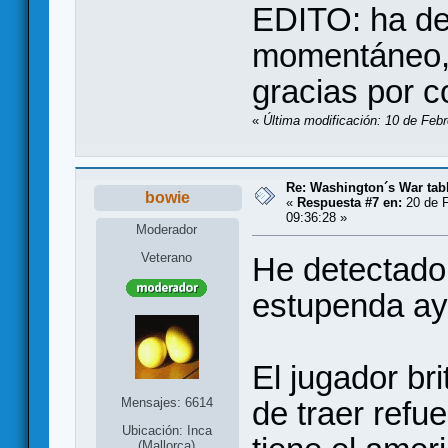
EDITO: ha de
momentáneo, 
gracias por c
«
Última modificación: 10 de Febr
Re: Washington´s War tab
bowie
«
Respuesta #7 en:
20 de F
09:36:28 »
Moderador
Veterano
He detectado 
estupenda ay
El jugador bri
Mensajes: 6614
de traer refu
Ubicación: Inca
(Mallorca)