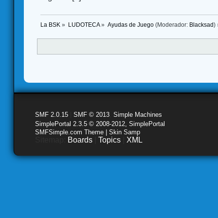
La BSK
»
LUDOTECA
»
Ayudas de Juego
(Moderador:
Blacksad
) 
SMF 2.0.15
|
SMF © 2013
,
Simple Machines
SimplePortal 2.3.5 © 2008-2012, SimplePortal
SMFSimple.com Theme | Skin Samp
Sitemap:
Boards
|
Topics
|
XML