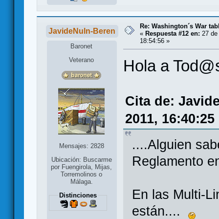
Re: Washington´s War tab
JavideNuln-Beren
«
Respuesta #12 en:
27 de 
18:54:56 »
Baronet
Veterano
Hola a Tod@
Cita de: Javid
2011, 16:40:25
....Alguien sa
Mensajes: 2828
Reglamento en
Ubicación: Buscarme
por Fuengirola, Mijas,
Torremolinos o
Málaga.
En las Multi-L
Distinciones
están....