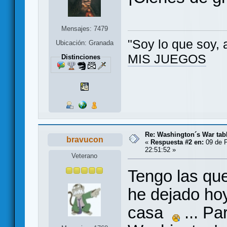
Mensajes: 7479
"Soy lo que soy, 
Ubicación: Granada
MIS JUEGOS
Distinciones
Re: Washington´s War tab
bravucon
«
Respuesta #2 en:
09 de F
22:51:52 »
Veterano
Tengo las que
he dejado ho
casa
... Pa