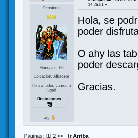
14:26:51 »
Ocasional
Hola, se podr
poder disfrut
O ahy las tab
poder descar
Mensajes: 68
Ubicación: Albacete
Gracias.
Hola a todos vamos a
jugar!
Distinciones
Páginas: [
1
]
2
>>
Ir Arriba