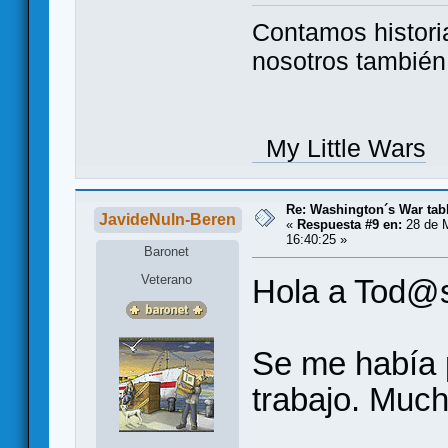
Contamos histori
nosotros tambié
My Little Wars
Re: Washington´s War tab
JavideNuln-Beren
«
Respuesta #9 en:
28 de M
16:40:25 »
Baronet
Veterano
Hola a Tod@
Se me había 
trabajo. Muc