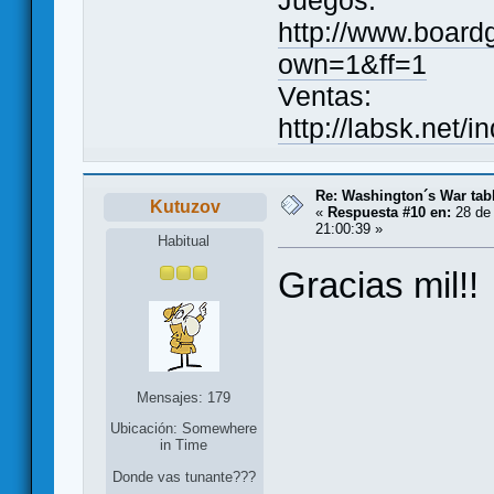
Juegos:
http://www.board
own=1&ff=1
Ventas:
http://labsk.net/
Re: Washington´s War tab
Kutuzov
«
Respuesta #10 en:
28 de 
21:00:39 »
Habitual
Gracias mil!!
Mensajes: 179
Ubicación: Somewhere
in Time
Donde vas tunante???