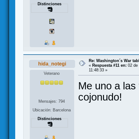
Distinciones
Re: Washington´s War tab
hida_notegi
«
Respuesta #11 en:
02 de 
11:48:33 »
Veterano
Me uno a las 
cojonudo!
Mensajes: 794
Ubicación: Barcelona
Distinciones