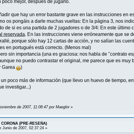
n poco mejor, después de jugarlo.
ñadir que hay un error bastante grave en las instrucciones en e
 no os pongáis a darle muchas vueltas: En la página 3, nos indi
 de si es una partida de 2 jugadores o de 3/4: En este último 
al reservada
. En las instrucciones viene erróneamente que se d
allé, porque sólo hay 12 cartas de acción, y no salían las cuen
nes en portugués está correcto. (Menos mal)
pero sin importancia (una es graciosa: nos habla de "contrato e
 aunque no puedo contrastar el original, me parece que es muy
or Garea
)
á un poco más de información (que llevo un huevo de tiempo, en
e investigar...)
Noviembre de 2007, 11:08:47 por Maeglor
»
A CORONA (PRE-RESEÑA)
 Junio de 2007, 02:37:24 »