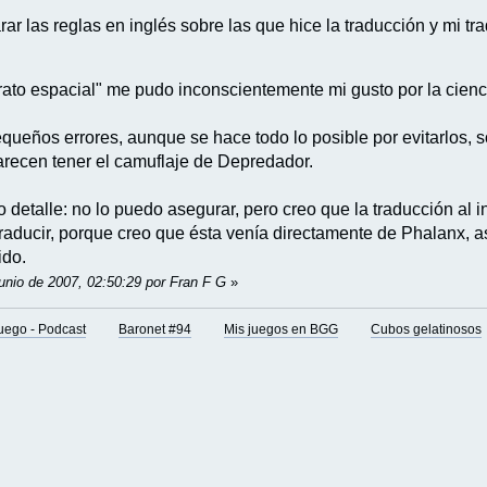
r las reglas en inglés sobre las que hice la traducción y mi tr
ato espacial" me pudo inconscientemente mi gusto por la cienci
queños errores, aunque se hace todo lo posible por evitarlos, s
arecen tener el camuflaje de Depredador.
 detalle: no lo puedo asegurar, pero creo que la traducción al 
raducir, porque creo que ésta venía directamente de Phalanx, a
ido.
unio de 2007, 02:50:29 por Fran F G
»
juego - Podcast
Baronet #94
Mis juegos en BGG
Cubos gelatinosos