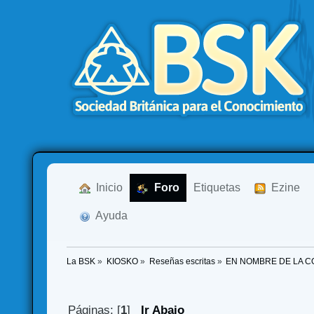
  Inicio
  Foro
Etiquetas
  Ezine
  Ayuda
La BSK
»
KIOSKO
»
Reseñas escritas
»
EN NOMBRE DE LA C
Páginas: [
1
]
Ir Abajo