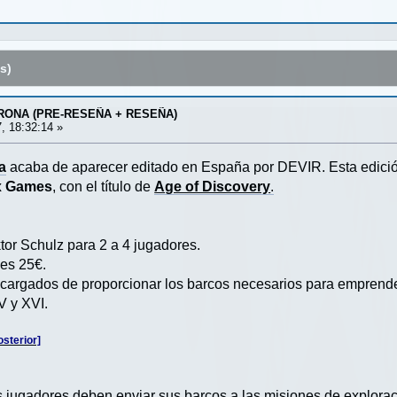
s)
RONA (PRE-RESEÑA + RESEÑA)
, 18:32:14 »
a
acaba de aparecer editado en España por DEVIR. Esta edici
x Games
, con el título de
Age of Discovery
.
tor Schulz para 2 a 4 jugadores.
 es 25€.
ncargados de proporcionar los barcos necesarios para emprende
V y XVI.
sterior]
s jugadores deben enviar sus barcos a las misiones de explora