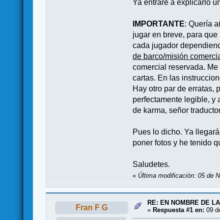
Ya entraré a explicarlo u
IMPORTANTE
: Quería a
jugar en breve, para que
cada jugador dependiendo
de barco/misión comerci
comercial reservada. Me r
cartas. En las instruccio
Hay otro par de erratas, 
perfectamente legible, y
de karma, señor traduct
Pues lo dicho. Ya llegar
poner fotos y he tenido qu
Saludetes.
«
Última modificación: 05 de 
RE: EN NOMBRE DE L
Fran F G
«
Respuesta #1 en:
09 de