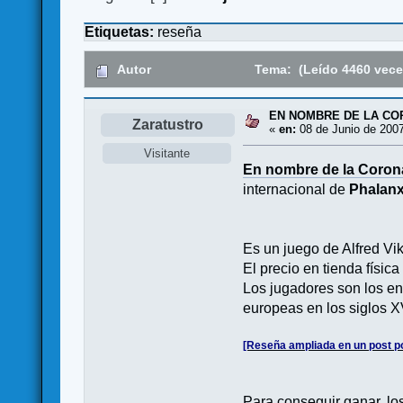
Etiquetas:
reseña
Autor
Tema: (Leído 4460 vece
EN NOMBRE DE LA CO
Zaratustro
«
en:
08 de Junio de 2007
Visitante
En nombre de la Coron
internacional de
Phalan
Es un juego de Alfred Vik
El precio en tienda física
Los jugadores son los e
europeas en los siglos X
[Reseña ampliada en un post po
Para conseguir ganar, lo