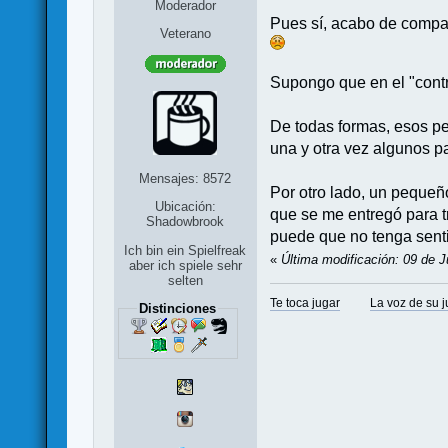
Moderador
Pues sí, acabo de compara
Veterano
Supongo que en el "contr
De todas formas, esos pe
una y otra vez algunos p
Mensajes: 8572
Por otro lado, un pequeño
Ubicación:
que se me entregó para t
Shadowbrook
puede que no tenga sent
Ich bin ein Spielfreak
«
Última modificación: 09 de J
aber ich spiele sehr
selten
Te toca jugar
La voz de su 
Distinciones