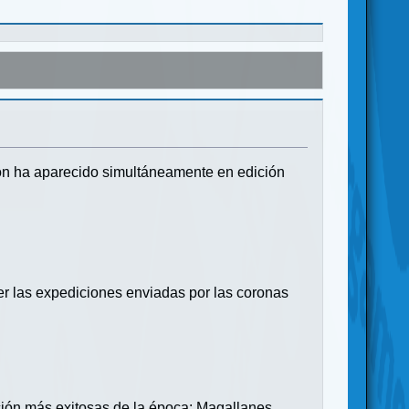
ón ha aparecido simultáneamente en edición
r las expediciones enviadas por las coronas
ción más exitosas de la época: Magallanes,