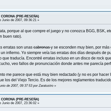
A CORONA (PRE-RESEÑA)
 Junio de 2007, 09:36:21 »
rata, porque al que compre el juego y no conozca BGG, BSK, et
n buen rato).
as erratas son unas
cabronas
y se esconden muy bien, por más 
 un infierno. Yo siempre veía las erratas dos días después de p
lo que traducía. Encontré erratas incluso en un disco de rock que
ucho, veo fallos de pronunciación donde antes me parecía perf
nto me parece que está muy bien redactado (y no es por hacer 
 los del Viejo Tercio. Es de los mejores reglamentos traducido
unio de 2007, 09:37:53 por Zaratustro
»
A CORONA (PRE-RESEÑA)
 Junio de 2007, 23:36:02 »