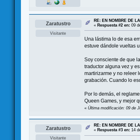
RE: EN NOMBRE DE L
Zaratustro
«
Respuesta #2 en:
09 de
Visitante
Una lástima lo de esa er
estuve dándole vueltas u
Soy consciente de que l
traductor alguna vez y es
martirizarme y no releer 
grabación. Cuando lo esc
Por lo demás, el reglame
Queen Games, y mejor que
«
Última modificación: 09 de J
RE: EN NOMBRE DE L
Zaratustro
«
Respuesta #3 en:
14 de
Visitante