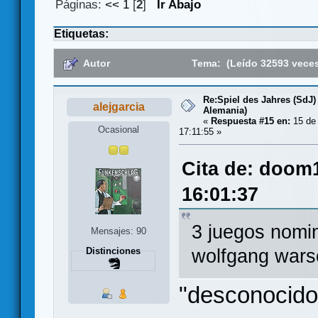
Páginas:
<<
1
[
2
]
Ir Abajo
Etiquetas:
Autor
Tema: (Leído 32593 vece
Re:Spiel des Jahres (SdJ)
alejgarcia
Alemania)
«
Respuesta #15 en:
15 de
Ocasional
17:11:55 »
Cita de: doom
16:01:37
3 juegos nomi
Mensajes: 90
wolfgang warsc
Distinciones
"desconocido