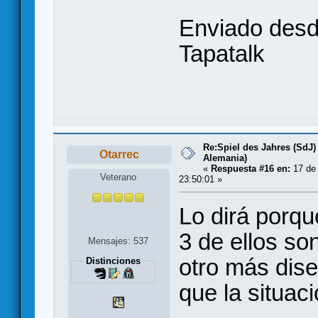
Enviado desd
Tapatalk
Re:Spiel des Jahres (SdJ)
Otarrec
Alemania)
«
Respuesta #16 en:
17 de
Veterano
23:50:01 »
Lo dirá porqu
3 de ellos so
Mensajes: 537
otro más dis
Distinciones
que la situaci