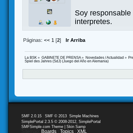
Soy responsable 
interpretes.
Páginas:
<<
1
[
2
]
Ir Arriba
La BSK
»
GABINETE DE PRENSA
»
Novedades / Actualidad
»
Pr
Spiel des Jahres (SdJ) (Juego del Año en Alemania)
SMF 2.0.15
|
SMF © 2013
,
Simple Machines
SimplePortal 2.3.5 © 2008-2012, SimplePortal
SMFSimple.com Theme | Skin Samp
Sitemap:
Boards
|
Topics
|
XML