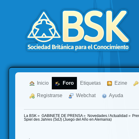
  Inicio
  Foro
Etiquetas
  Ezine
  Registrarse
  Webchat
  Ayuda
La BSK
»
GABINETE DE PRENSA
»
Novedades / Actualidad
»
Pre
Spiel des Jahres (SdJ) (Juego del Año en Alemania)