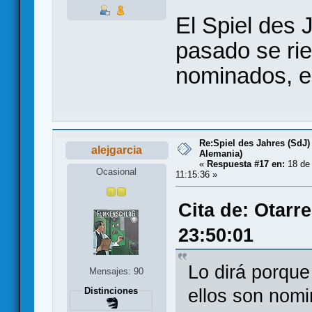
El Spiel des 
pasado se rie
nominados, es
Re:Spiel des Jahres (SdJ)
alejgarcia
Alemania)
«
Respuesta #17 en:
18 de
Ocasional
11:15:36 »
Cita de: Otarr
23:50:01
Lo dirá porque
Mensajes: 90
ellos son nomi
Distinciones