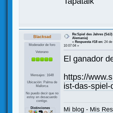
Tapatalk
Re:Spiel des Jahres (SdJ)
Blacksad
Alemania)
«
Respuesta #18 en:
24 de 
Moderador de foro
10:07:04 »
Veterano
El ganador d
https://www.s
Mensajes: 1648
Ubicación: Palma de
ist-das-spiel
Mallorca
No puedo decir que no
estoy en desacuerdo
contigo.
Mi blog
-
Mis Re
Distinciones