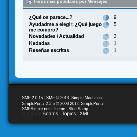
Foros más populares por Mensajes
¿Qué os parece...?
9
Ayudadme a elegir: ¿Qué juego
5
me compro?
Novedades / Actualidad
3
Kedadas
1
Reseñas escritas
1
SMF 2.0.15
|
SMF © 2013
,
Simple Machines
SimplePortal 2.3.5 © 2008-2012, SimplePortal
SMFSimple.com Theme | Skin Samp
Sitemap:
Boards
|
Topics
|
XML