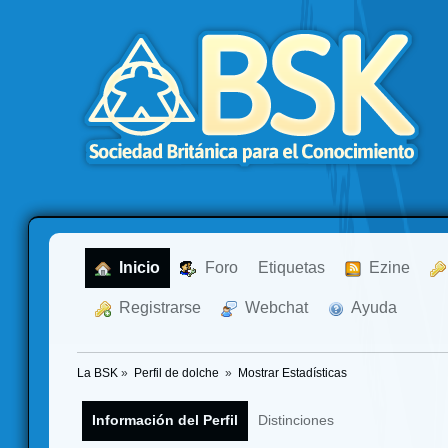
  Inicio
  Foro
Etiquetas
  Ezine
  Registrarse
  Webchat
  Ayuda
La BSK
»
Perfil de dolche 
»
Mostrar Estadísticas
Información del Perfil
Distinciones