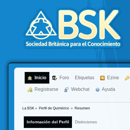
  Inicio
  Foro
Etiquetas
  Ezine
  Registrarse
  Webchat
  Ayuda
La BSK
»
Perfil de Quimérico 
»
Resumen
Información del Perfil
Distinciones