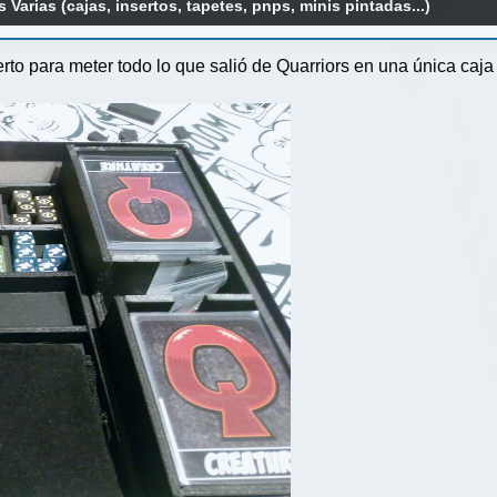
Varias (cajas, insertos, tapetes, pnps, minis pintadas...)
erto para meter todo lo que salió de Quarriors en una única caja