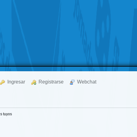
  Ingresar
  Registrarse
  Webchat
s tuyos