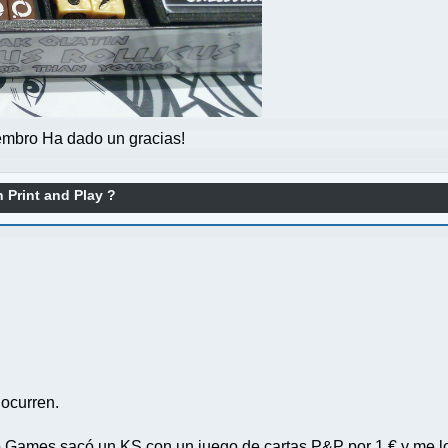
mbro Ha dado un gracias!
 Print and Play ?
ocurren.
o Games sacó un KS con un juego de cartas P&P por 1 € y me lo 