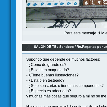
Para este mensaje,
1
Mie
4
SALÓN DE TE
/
Sondeos
/
Re:Pagarías por un
Supongo que depende de muchos factores:
- ¿Como de grande es?
- ¿Esta bien maquetado?
- ¿Tiene buenas ilustraciones?
- ¿Esta bien testeado?
- ¿Solo son cartas o tiene mas componentes?
- ¿El precio es adecuado?
y muchas más cosas que seguro a mi no se me 
Hace poco, un mes o así, la editorial Perro Lok