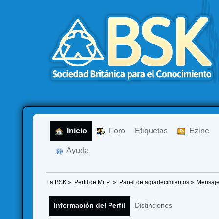
  Inicio
  Foro
Etiquetas
  Ezine
  Ayuda
La BSK
»
Perfil de Mr P 
»
Panel de agradecimientos
»
Mensaje
Información del Perfil
Distinciones