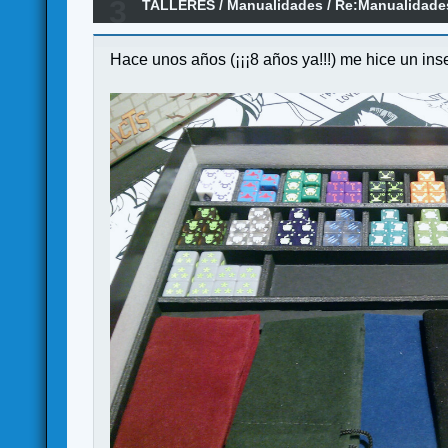
3
TALLERES
/
Manualidades
/
Re:Manualidades 
Hace unos años (¡¡¡8 años ya!!!) me hice un ins