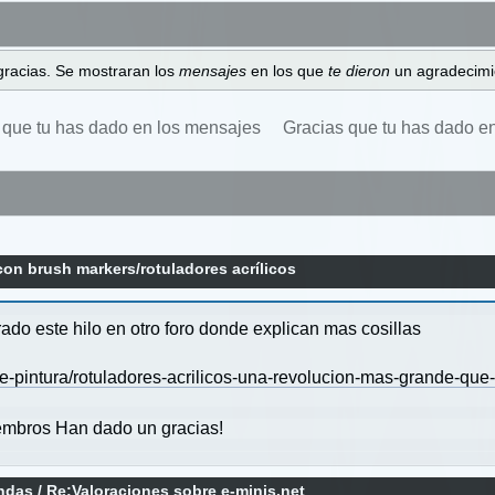
gracias. Se mostraran los
mensajes
en los que
te dieron
un agradecimi
 que tu has dado en los mensajes
Gracias que tu has dado e
con brush markers/rotuladores acrílicos
do este hilo en otro foro donde explican mas cosillas
e-pintura/rotuladores-acrilicos-una-revolucion-mas-grande-que-l
mbros Han dado un gracias!
endas
/
Re:Valoraciones sobre e-minis.net