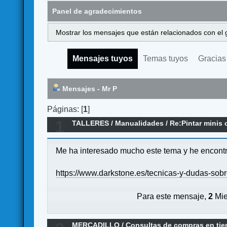
Panel de agradecimientos
Mostrar los mensajes que están relacionados con el 
Mensajes tuyos
Temas tuyos
Gracias
Mensajes - Mr P
Páginas: [
1
]
1
TALLERES
/
Manualidades
/
Re:Pintar minis 
Me ha interesado mucho este tema y he encontra
https://www.darkstone.es/tecnicas-y-dudas-sobr
Para este mensaje,
2
Mie
MERCADILLO
/
Consultas de compras en ti