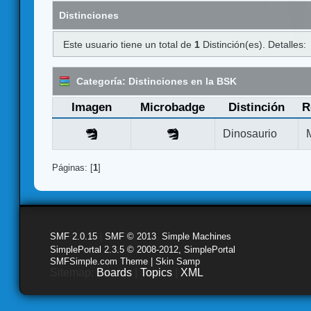
Distinciones
Este usuario tiene un total de
1
Distinción(es). Detalles:
Categoría: Distinciones en la BSK
Imagen
Microbadge
Distinción
R
Dinosaurio
Páginas: [
1
]
SMF 2.0.15
|
SMF © 2013
,
Simple Machines
SimplePortal 2.3.5 © 2008-2012, SimplePortal
SMFSimple.com Theme | Skin Samp
Sitemap:
Boards
|
Topics
|
XML