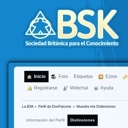
  Inicio
  Foro
Etiquetas
  Ezine
  Registrarse
  Webchat
  Ayuda
La BSK
»
Perfil de DonFalcone 
»
Muestra mis Distinciones
Información del Perfil
Distinciones