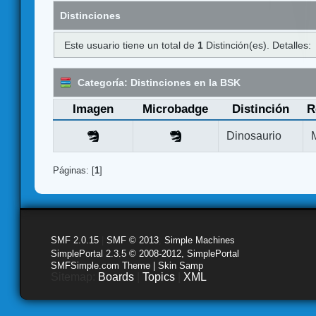
Distinciones
Este usuario tiene un total de
1
Distinción(es). Detalles:
Categoría: Distinciones en la BSK
Imagen
Microbadge
Distinción
R
Dinosaurio
Páginas: [
1
]
SMF 2.0.15
|
SMF © 2013
,
Simple Machines
SimplePortal 2.3.5 © 2008-2012, SimplePortal
SMFSimple.com Theme | Skin Samp
Sitemap:
Boards
|
Topics
|
XML