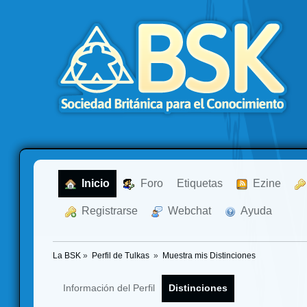
  Inicio
  Foro
Etiquetas
  Ezine
  Registrarse
  Webchat
  Ayuda
La BSK
»
Perfil de Tulkas 
»
Muestra mis Distinciones
Información del Perfil
Distinciones