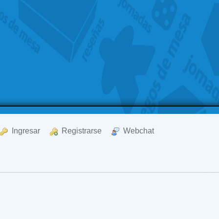
  Ingresar
  Registrarse
  Webchat