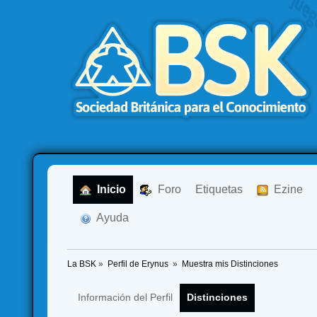
  Inicio
  Foro
Etiquetas
  Ezine
  Ayuda
La BSK
»
Perfil de Erynus 
»
Muestra mis Distinciones
Información del Perfil
Distinciones