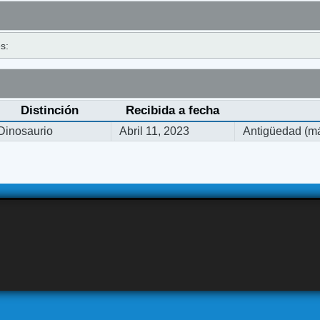
s:
Distinción
Recibida a fecha
Dinosaurio
Abril 11, 2023
Antigüedad (má