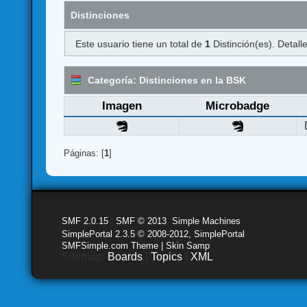
Distinciones
Este usuario tiene un total de
1
Distinción(es). Detalle
Categoría: Distinciones en la BSK
Imagen
Microbadge
Páginas: [
1
]
SMF 2.0.15
|
SMF © 2013
,
Simple Machines
SimplePortal 2.3.5 © 2008-2012, SimplePortal
SMFSimple.com Theme | Skin Samp
Sitemap:
Boards
|
Topics
|
XML