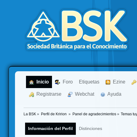
  Inicio
  Foro
Etiquetas
  Ezine
  Registrarse
  Webchat
  Ayuda
La BSK
»
Perfil de Kririon 
»
Panel de agradecimientos
»
Temas tu
Información del Perfil
Distinciones