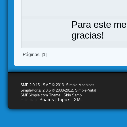
Para este me
gracias!
Páginas: [
1
]
SMF 2.0.15
|
SMF © 2013
,
Simple Machines
SimplePortal 2.3.5 © 2008-2012, SimplePortal
SMFSimple.com Theme | Skin Samp
Sitemap:
Boards
|
Topics
|
XML