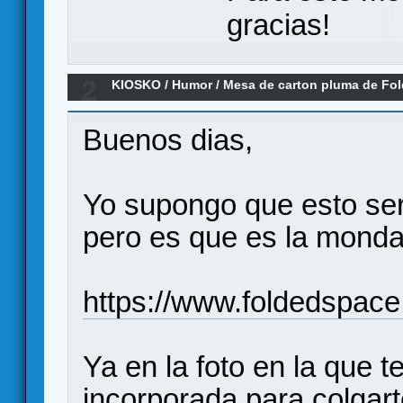
gracias!
2
KIOSKO
/
Humor
/
Mesa de carton pluma de Fo
Buenos dias,
Yo supongo que esto ser
pero es que es la monda
https://www.foldedspace.
Ya en la foto en la que 
incorporada para colgart