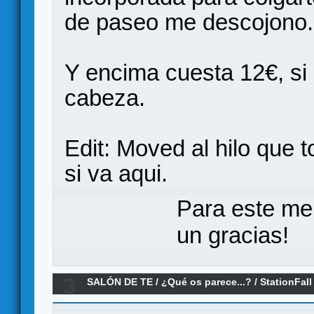
de paseo me descojono.
Y encima cuesta 12€, si
cabeza.
Edit: Moved al hilo que 
si va aqui.
Para este me
un gracias!
3
SALÓN DE TE
/
¿Qué os parece...?
/
StationFal