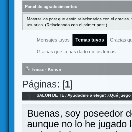
Panel de agradecimientos
Mostrar los post que están relacionados con el gracias.
usuarios. (Relacionado con el primer post.)
Mensajes tuyos
Temas tuyos
Gracias q
Gracias que tu has dado en los temas
Temas - Kririon
Páginas: [
1
]
1
SALÓN DE TE
/
Ayudadme a elegir: ¿Qué jueg
que vale la pena comprar?
Buenas, soy poseedor d
aunque no lo he jugado l