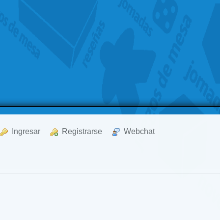
  Ingresar
  Registrarse
  Webchat