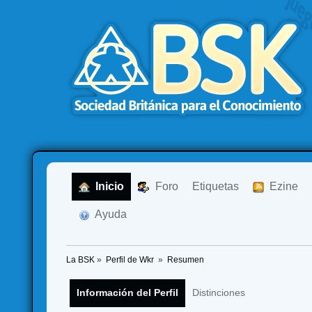
  Inicio
  Foro
Etiquetas
  Ezine
  Ayuda
La BSK
»
Perfil de Wkr 
»
Resumen
Información del Perfil
Distinciones