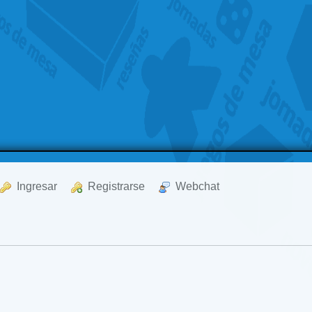
  Ingresar
  Registrarse
  Webchat