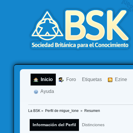
  Inicio
  Foro
Etiquetas
  Ezine
  Ayuda
La BSK
»
Perfil de migue_lone 
»
Resumen
Información del Perfil
Distinciones