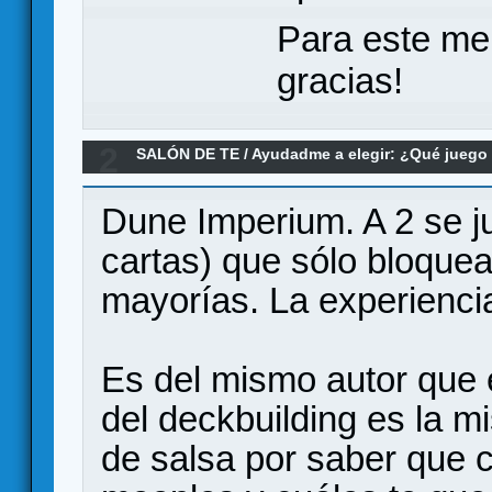
Para este me
gracias!
2
SALÓN DE TE
/
Ayudadme a elegir: ¿Qué jueg
parecido a Clank!
Dune Imperium. A 2 se j
cartas) que sólo bloque
mayorías. La experienci
Es del mismo autor que e
del deckbuilding es la m
de salsa por saber que c