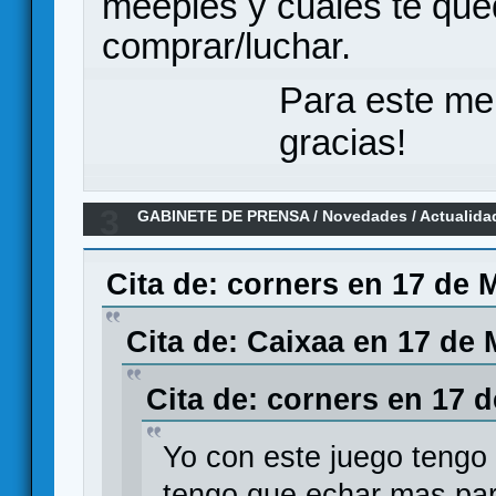
meeples y cuáles te que
comprar/luchar.
Para este me
gracias!
3
GABINETE DE PRENSA
/
Novedades / Actualida
clásico Great Western Trail
Cita de: corners en 17 de 
Cita de: Caixaa en 17 de 
Cita de: corners en 17 
Yo con este juego tengo
tengo que echar mas par