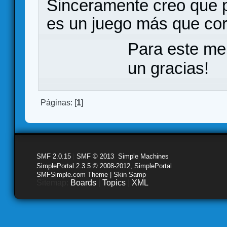
Sinceramente creo que p
es un juego más que cor
Para este me
un gracias!
Páginas: [
1
]
SMF 2.0.15
|
SMF © 2013
,
Simple Machines
SimplePortal 2.3.5 © 2008-2012, SimplePortal
SMFSimple.com Theme | Skin Samp
Sitemap:
Boards
|
Topics
|
XML