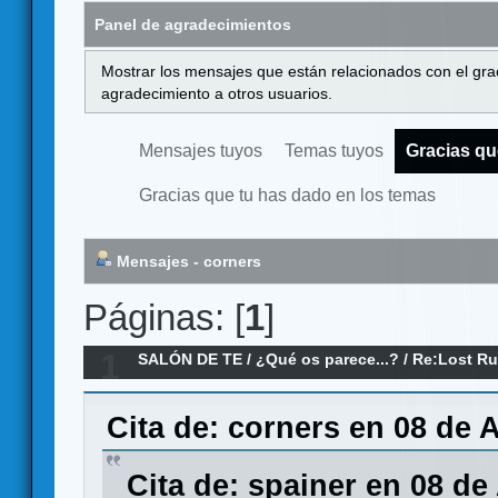
Panel de agradecimientos
Mostrar los mensajes que están relacionados con el gra
agradecimiento a otros usuarios.
Mensajes tuyos
Temas tuyos
Gracias qu
Gracias que tu has dado en los temas
Mensajes - corners
Páginas: [
1
]
1
SALÓN DE TE
/
¿Qué os parece...?
/
Re:Lost Ru
Cita de: corners en 08 de A
Cita de: spainer en 08 de 