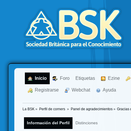
  Inicio
  Foro
Etiquetas
  Ezine
  Registrarse
  Webchat
  Ayuda
La BSK
»
Perfil de corners 
»
Panel de agradecimientos
»
Gracias 
Información del Perfil
Distinciones