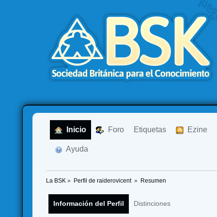
  Inicio
  Foro
Etiquetas
  Ezine
  Ayuda
La BSK
»
Perfil de raiderovicent 
»
Resumen
Información del Perfil
Distinciones