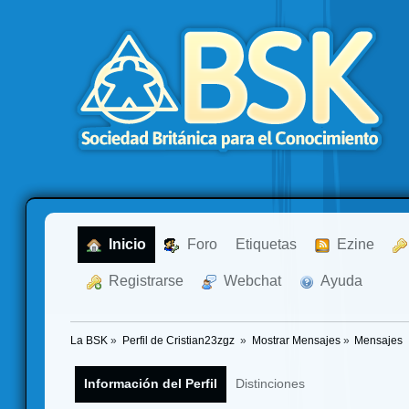
  Inicio
  Foro
Etiquetas
  Ezine
  Registrarse
  Webchat
  Ayuda
La BSK
»
Perfil de Cristian23zgz 
»
Mostrar Mensajes
»
Mensajes
Información del Perfil
Distinciones