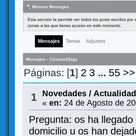
Mostrar Mensajes
Esta sección te permite ver todos los posts escritos por
zonas a las que tienes acceso en este momento.
Mensajes
Temas
Adjuntos
Mensajes - Cristian23zgz
Páginas: [
1
]
2
3
...
55
>>
Novedades / Actualida
1
«
en:
24 de Agosto de 20
Pregunta: os ha llegado
domicilio u os han dejado