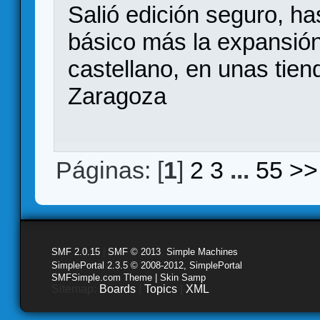
Salió edición seguro, ha
básico más la expansión
castellano, en unas tien
Zaragoza
Páginas: [
1
]
2
3
...
55
>>
SMF 2.0.15
|
SMF © 2013
,
Simple Machines
SimplePortal 2.3.5 © 2008-2012, SimplePortal
SMFSimple.com Theme | Skin Samp
Sitemap:
Boards
|
Topics
|
XML