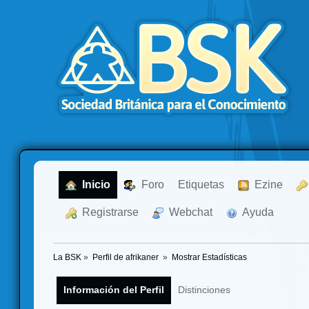
  Inicio
  Foro
Etiquetas
  Ezine
  Registrarse
  Webchat
  Ayuda
La BSK
»
Perfil de afrikaner 
»
Mostrar Estadísticas
Información del Perfil
Distinciones