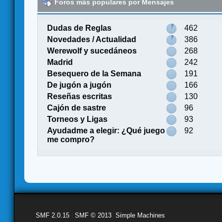
Foros más populares por Mensajes
Dudas de Reglas
462
Novedades / Actualidad
386
Werewolf y sucedáneos
268
Madrid
242
Besequero de la Semana
191
De jugón a jugón
166
Reseñas escritas
130
Cajón de sastre
96
Torneos y Ligas
93
Ayudadme a elegir: ¿Qué juego
92
me compro?
SMF 2.0.15
|
SMF © 2013
,
Simple Machines