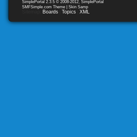
SimplePortal 2.3.5 © 2008-2012, SimplePortal
SMFSimple.com Theme | Skin Samp
Sitemap:
Boards
|
Topics
|
XML