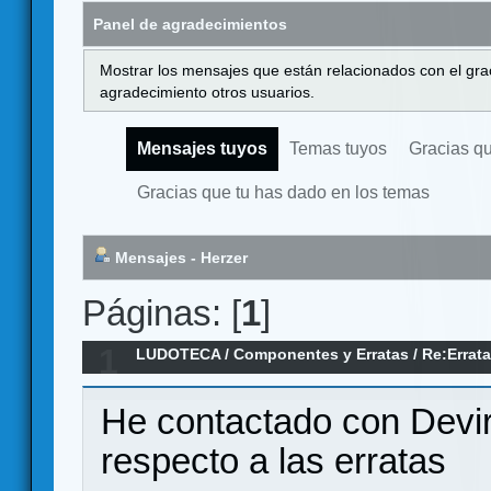
Panel de agradecimientos
Mostrar los mensajes que están relacionados con el gra
agradecimiento otros usuarios.
Mensajes tuyos
Temas tuyos
Gracias q
Gracias que tu has dado en los temas
Mensajes - Herzer
Páginas: [
1
]
1
LUDOTECA
/
Componentes y Erratas
/
Re:Errat
He contactado con Devir
respecto a las erratas