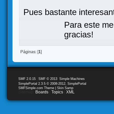
Pues bastante interesan
Para este me
gracias!
Páginas: [
1
]
SMF 2.0.15
|
SMF © 2013
,
Simple Machines
SimplePortal 2.3.5 © 2008-2012, SimplePortal
SMFSimple.com Theme | Skin Samp
Sitemap:
Boards
|
Topics
|
XML