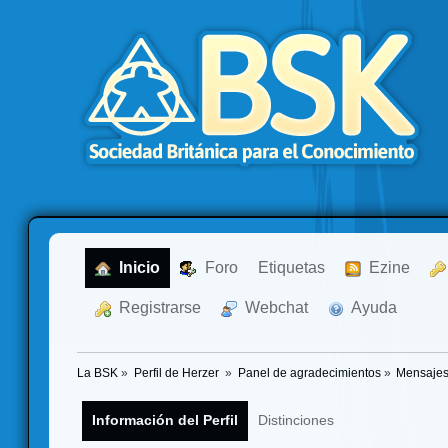
  Inicio
  Foro
Etiquetas
  Ezine
  Registrarse
  Webchat
  Ayuda
La BSK
»
Perfil de Herzer 
»
Panel de agradecimientos
»
Mensajes
Información del Perfil
Distinciones