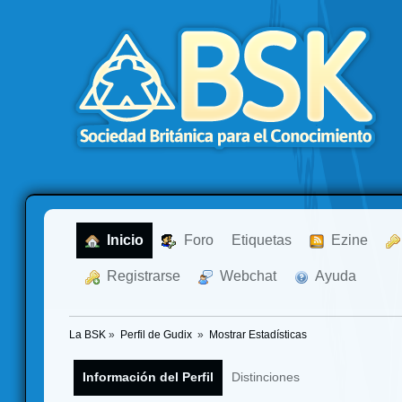
  Inicio
  Foro
Etiquetas
  Ezine
  Registrarse
  Webchat
  Ayuda
La BSK
»
Perfil de Gudix 
»
Mostrar Estadísticas
Información del Perfil
Distinciones