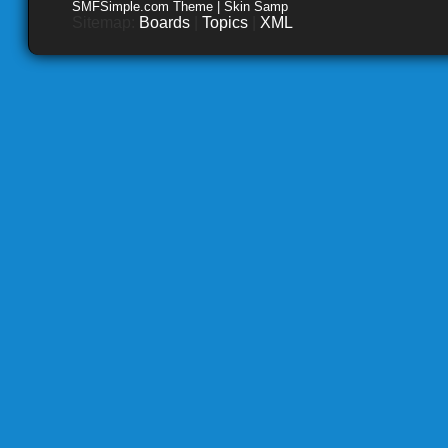
SMFSimple.com Theme | Skin Samp
Sitemap:
Boards
|
Topics
|
XML