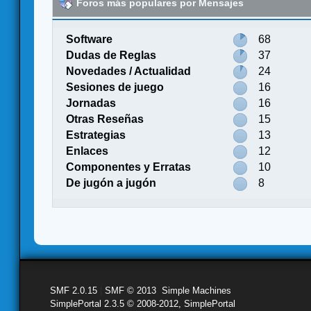
Foros más populares por Mensajes
Software
68
Dudas de Reglas
37
Novedades / Actualidad
24
Sesiones de juego
16
Jornadas
16
Otras Reseñas
15
Estrategias
13
Enlaces
12
Componentes y Erratas
10
De jugón a jugón
8
SMF 2.0.15
|
SMF © 2013
,
Simple Machines
SimplePortal 2.3.5 © 2008-2012, SimplePortal