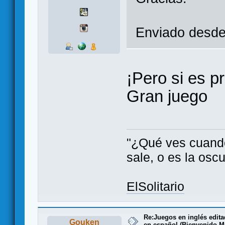
Enviado desde
¡Pero si es p
Gran juego
"¿Qué ves cuando 
sale, o es la oscu
ElSolitario
Re:Juegos en inglés edit
Gouken
en español (Bienvenido Mr