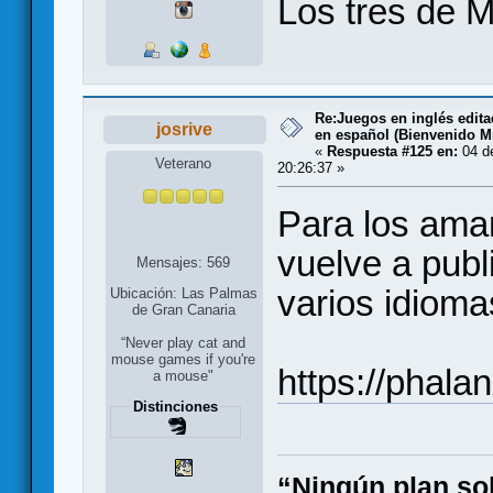
Los tres de M
Re:Juegos en inglés edit
josrive
en español (Bienvenido Mr
«
Respuesta #125 en:
04 d
Veterano
20:26:37 »
Para los aman
vuelve a publ
Mensajes: 569
varios idioma
Ubicación: Las Palmas
de Gran Canaria
“Never play cat and
mouse games if you're
https://phal
a mouse"
Distinciones
“Ningún plan so