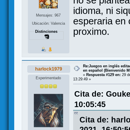
no se plantea
idioma, ni si
Mensajes: 967
esperaria en 
Ubicación: Valencia
proximo.
Distinciones
Re:Juegos en inglés edit
harlock1979
en español (Bienvenido Mr
«
Respuesta #129 en:
29 de
Experimentado
13:29:49 »
Cita de: Gouke
10:05:45
Cita de: har
2021, 16:50:5