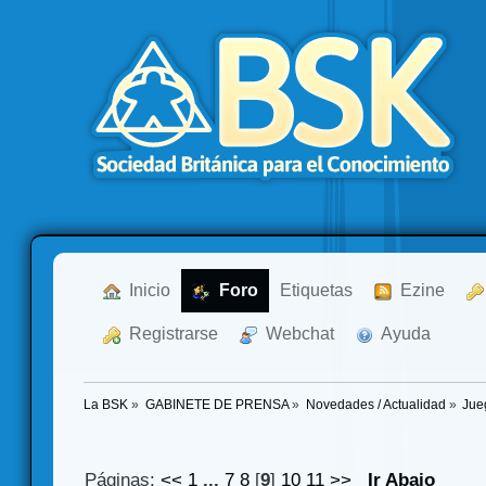
  Inicio
  Foro
Etiquetas
  Ezine
  Registrarse
  Webchat
  Ayuda
La BSK
»
GABINETE DE PRENSA
»
Novedades / Actualidad
»
Jue
Páginas:
<<
1
...
7
8
[
9
]
10
11
>>
Ir Abajo