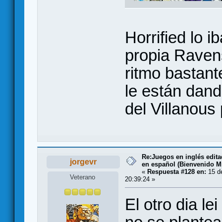
Horrified lo i
propia Raven
ritmo bastant
le están dand
del Villanous
Re:Juegos en inglés edit
jorgevr
en español (Bienvenido Mr
«
Respuesta #128 en:
15 de
Veterano
20:39:24 »
El otro dia 