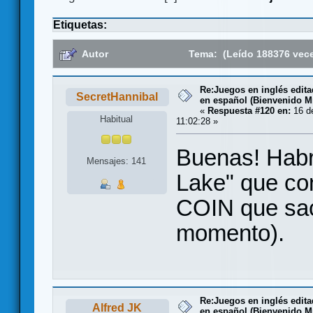
Etiquetas:
Autor
Tema: (Leído 188376 vec
Re:Juegos en inglés edit
SecretHannibal
en español (Bienvenido Mr
«
Respuesta #120 en:
16 d
Habitual
11:02:28 »
Buenas! Habrí
Mensajes: 141
Lake" que co
COIN que sac
momento).
Re:Juegos en inglés edit
Alfred JK
en español (Bienvenido Mr