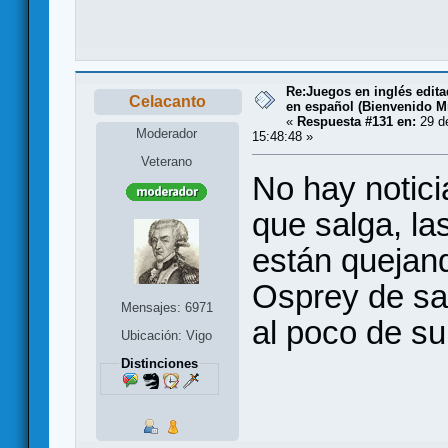
Re:Juegos en inglés edit
Celacanto
en español (Bienvenido Mr
«
Respuesta #131 en:
29 de
Moderador
15:48:48 »
Veterano
No hay notic
que salga, las
están quejand
Osprey de sa
Mensajes: 6971
al poco de su
Ubicación: Vigo
Distinciones