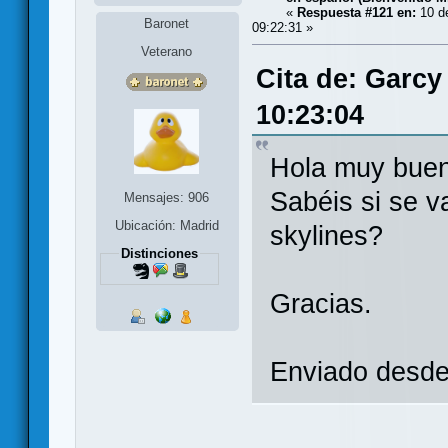
«
Respuesta #121 en:
10 de
Baronet
09:22:31 »
Veterano
Cita de: Garcy
10:23:04
Hola muy bue
Sabéis si se va
Mensajes: 906
Ubicación: Madrid
skylines?
Distinciones
Gracias.
Enviado desde