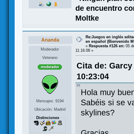
de encuentro co
Moltke
Re:Juegos en inglés edit
Ananda
en español (Bienvenido Mr
«
Respuesta #126 en:
05 d
Moderador
11:16:08 »
Veterano
Cita de: Garcy
10:23:04
Hola muy bue
Sabéis si se va
Mensajes: 9194
Ubicación: Madrid
skylines?
Distinciones
Gracias.