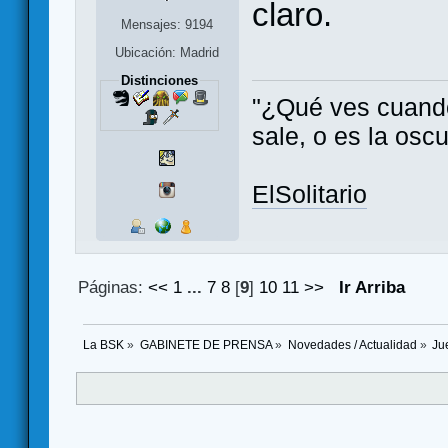
claro.
Mensajes: 9194
Ubicación: Madrid
Distinciones
"¿Qué ves cuando 
sale, o es la oscu
ElSolitario
Páginas:
<<
1
...
7
8
[
9
]
10
11
>>
Ir Arriba
La BSK
»
GABINETE DE PRENSA
»
Novedades / Actualidad
»
Ju