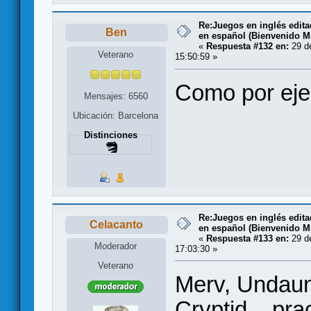
Re:Juegos en inglés edit
Ben
en español (Bienvenido Mr
«
Respuesta #132 en:
29 de
Veterano
15:50:59 »
Como por ej
Mensajes: 6560
Ubicación: Barcelona
Distinciones
Re:Juegos en inglés edit
Celacanto
en español (Bienvenido Mr
«
Respuesta #133 en:
29 de
Moderador
17:03:30 »
Veterano
Merv, Undaun
Cryptid... pra