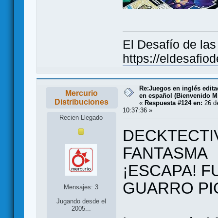
El Desafío de la
https://eldesafio
Re:Juegos en inglés edit
Mercurio
en español (Bienvenido Mr
Distribuciones
«
Respuesta #124 en:
26 de
10:37:36 »
Recien Llegado
DECKTECTIV
FANTASMA
¡ESCAPA! F
GUARRO PIG (
Mensajes: 3
Jugando desde el
2005...