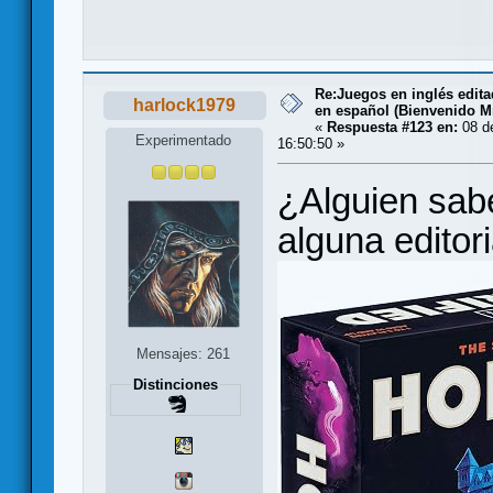
Re:Juegos en inglés edit
harlock1979
en español (Bienvenido Mr
«
Respuesta #123 en:
08 de
Experimentado
16:50:50 »
¿Alguien sabe 
alguna editori
Mensajes: 261
Distinciones