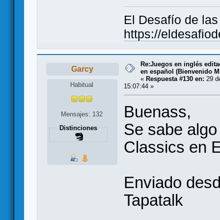
El Desafío de la
https://eldesafio
Re:Juegos en inglés edit
Garcy
en español (Bienvenido Mr
«
Respuesta #130 en:
29 de
Habitual
15:07:44 »
Buenass,
Mensajes: 132
Se sabe algo 
Distinciones
Classics en 
Enviado desd
Tapatalk