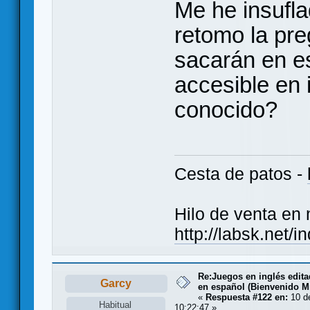
Me he insufla
retomo la pr
sacarán en e
accesible en i
conocido?
Cesta de patos -
Hilo de venta en
http://labsk.net/
Re:Juegos en inglés edit
Garcy
en español (Bienvenido Mr
«
Respuesta #122 en:
10 de
Habitual
10:22:47 »