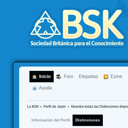
  Inicio
  Foro
Etiquetas
  Ezine
  Ayuda
La BSK
»
Perfil de Jaqm 
»
Muestra todas las Distinciones dispo
Información del Perfil
Distinciones