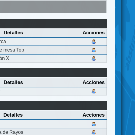
Detalles
Acciones
rca
de mesa Top
ón X
Detalles
Acciones
r
Detalles
Acciones
la de Rayos