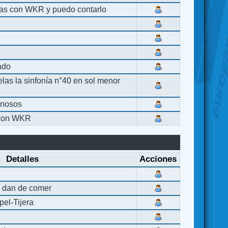
las con WKR y puedo contarlo
lado
elas la sinfonía n°40 en sol menor
inosos
 con WKR
Detalles
Acciones
 dan de comer
el-Tijera