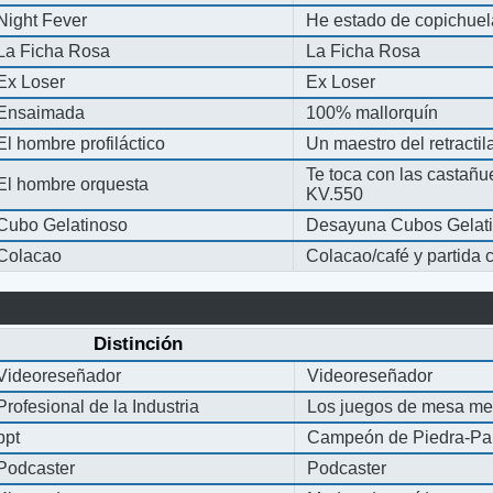
Night Fever
He estado de copichue
La Ficha Rosa
La Ficha Rosa
Ex Loser
Ex Loser
Ensaimada
100% mallorquín
El hombre profiláctico
Un maestro del retracti
Te toca con las castañu
El hombre orquesta
KV.550
Cubo Gelatinoso
Desayuna Cubos Gelat
Colacao
Colacao/café y partida
Distinción
Videoreseñador
Videoreseñador
Profesional de la Industria
Los juegos de mesa me
ppt
Campeón de Piedra-Pap
Podcaster
Podcaster