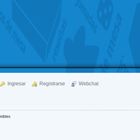
  Ingresar
  Registrarse
  Webchat
nibles