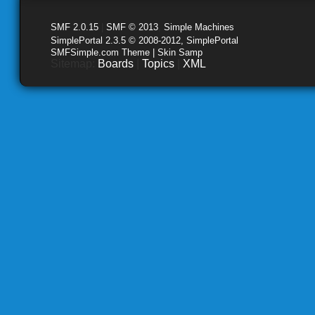
SMF 2.0.15
|
SMF © 2013
,
Simple Machines
SimplePortal 2.3.5 © 2008-2012, SimplePortal
SMFSimple.com Theme | Skin Samp
Sitemap:
Boards
|
Topics
|
XML