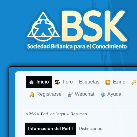
  Inicio
  Foro
Etiquetas
  Ezine
  Registrarse
  Webchat
  Ayuda
La BSK
»
Perfil de Jaqm 
»
Resumen
Información del Perfil
Distinciones