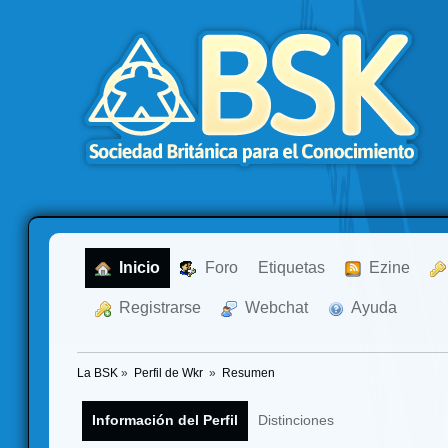
  Inicio
  Foro
Etiquetas
  Ezine
  Registrarse
  Webchat
  Ayuda
La BSK
»
Perfil de Wkr 
»
Resumen
Información del Perfil
Distinciones