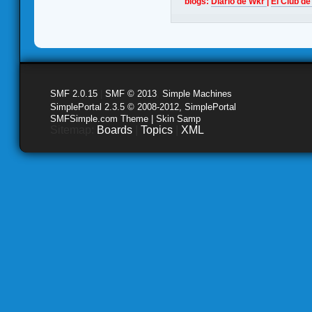
blogs:
Diario de Wkr
|
El Club de
SMF 2.0.15
|
SMF © 2013
,
Simple Machines
SimplePortal 2.3.5 © 2008-2012, SimplePortal
SMFSimple.com Theme | Skin Samp
Sitemap:
Boards
|
Topics
|
XML