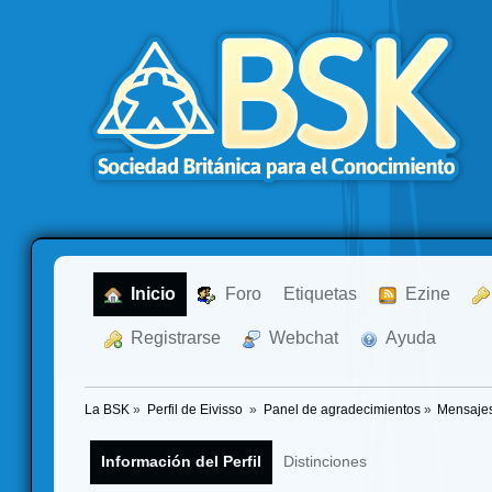
  Inicio
  Foro
Etiquetas
  Ezine
  Registrarse
  Webchat
  Ayuda
La BSK
»
Perfil de Eivisso 
»
Panel de agradecimientos
»
Mensajes
Información del Perfil
Distinciones