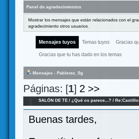
Panel de agradecimientos
Mostrar los mensajes que están relacionados con el gra
agradecimiento otros usuarios.
Mensajes tuyos
Temas tuyos
Gracias q
Gracias que tu has dado en los temas
Mensajes - Pableras_Sg
Páginas: [
1
]
2
>>
1
SALÓN DE TE
/
¿Qué os parece...?
/
Re:Castillo
2023
Buenas tardes,