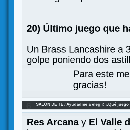
20) Último juego que 
Un Brass Lancashire a 3,
golpe poniendo dos astill
Para este me
gracias!
6
SALÓN DE TE
/
Ayudadme a elegir: ¿Qué jueg
filler (o no tan filler)?
Res Arcana
y
El Valle 