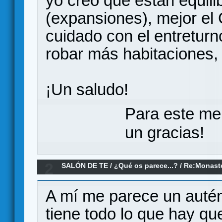
yo creo que están equili
(expansiones), mejor el 
cuidado con el entreturn
robar más habitaciones, c
¡Un saludo!
Para este me
un gracias!
2
SALÓN DE TE
/
¿Qué os parece...?
/
Re:Monaste
A mí me parece un autén
tiene todo lo que hay qu