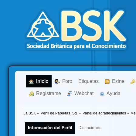
  Inicio
  Foro
Etiquetas
  Ezine
  Registrarse
  Webchat
  Ayuda
La BSK
»
Perfil de Pableras_Sg 
»
Panel de agradecimientos
»
Me
Información del Perfil
Distinciones