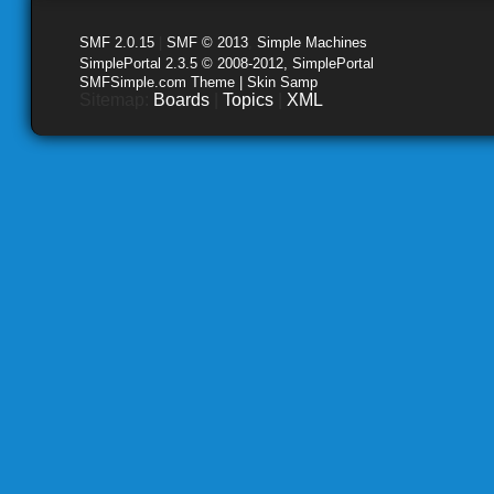
SMF 2.0.15
|
SMF © 2013
,
Simple Machines
SimplePortal 2.3.5 © 2008-2012, SimplePortal
SMFSimple.com Theme | Skin Samp
Sitemap:
Boards
|
Topics
|
XML