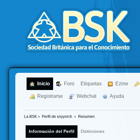
  Inicio
  Foro
Etiquetas
  Ezine
  Registrarse
  Webchat
  Ayuda
La BSK
»
Perfil de soyyorch 
»
Resumen
Información del Perfil
Distinciones